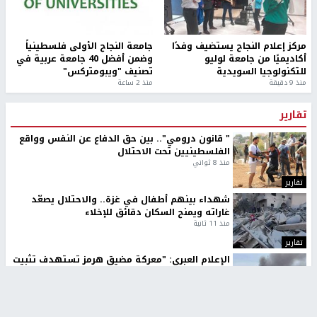
مركز إعلام النجاح يستضيف وفدًا
جامعة النجاح الأولى فلسطينياً
أكاديميًا من جامعة لوليو
وضمن أفضل 40 جامعة عربية في
للتكنولوجيا السويدية
تصنيف "ويبومتركس"
منذ 9 دقيقة
منذ 2 ساعة
تقارير
" قانون درومي".. بين حق الدفاع عن النفس وواقع
الفلسطينيين تحت الاحتلال
منذ 8 ثواني
تقارير
شهداء بينهم أطفال في غزة.. والاحتلال يصعّد
غاراته ويمنح السكان دقائق للإخلاء
منذ 11 ثانية
تقارير
الإعلام العبري: "معركة مضيق هرمز تستهدف تثبيت
رواية سياسية"
منذ 9 ثواني
تقارير