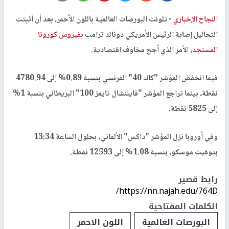
النجاح الإخباري -
تلونت البورصات العالمية باللون الأحمر، بعد أن أثبتت
التحاليل إصابة الرئيس الأمريكي دونالد ترامب ب
فيروس كورونا
المستجد
، الأمر الذي أجج مخاوف اقتصادية.
فيما انخفض المؤشر "كاك 40" الفرنسي بنسبة 0.89% إلى 4780.94
نقطة، بينما تراجع المؤشر "فايننشال تايمز 100" البريطاني بنسبة 1%
إلى 5825 نقطة.
وفي أوروبا نزل المؤشر "داكس" الألماني، بحلول الساعة 13:34
بتوقيت موسكو، بنسبة 1.08% إلى 12593 نقطة.
رابط قصير
https://nn.najah.edu/764D/
الكلمات المفتاحية
البورصات العالمية
اللون الاحمر