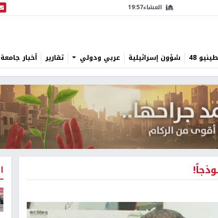
العشاء
19:57
البث
نيو 48
شؤون إسرائيلية
عربي ودولي
تقارير
أخبار جامعة 
ذجاً!
ا