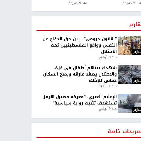
5 دقيقة
منذ 9 دقيقة
قارير
" قانون درومي".. بين حق الدفاع عن
النفس وواقع الفلسطينيين تحت
الاحتلال
قارير
منذ 8 ثواني
شهداء بينهم أطفال في غزة..
والاحتلال يصعّد غاراته ويمنح السكان
دقائق للإخلاء
قارير
منذ 11 ثانية
الإعلام العبري: "معركة مضيق هرمز
تستهدف تثبيت رواية سياسية"
منذ 9 ثواني
قارير
صريحات خاصة