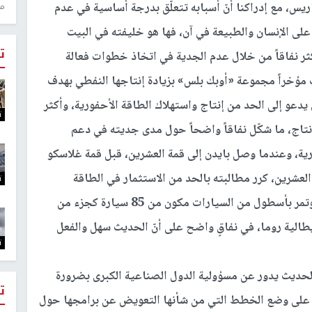
ريس، مع إدراكنا أنّ أسبابه تتعلّق بدرجة أساسية في عدم
منذ 1
 على الإنسان والطبيعة في آن، فها هو خليفته في البيت
ت
كثر نفاقاً من خلال عدم الجدية في اتخاذ خطوات فعالة
 مؤخراً مجموعة «أوبك بلس» بزيادة إنتاجها النفطي بهدف
 يدعو إلى الحد من إنتاج واستهلاك الطاقة الأحفورية، وأكثر
ت
تاج، ما شكّل نفاقاً واضحاً حول مدى جديته في دعم
ية، وعندما وصل بايدن إلى قمة العشرين، قبل قمة غلاسكو
العشرين، كرر مطالبته بالحد من الاستثمار في الطاقة
ت
الأحفورية بما فيها النفط، لكنه كان قد وصل إلى المؤتمر بأسطول من السيارات مكون من 85 سيارة كجزء من
طالية روما، في نفاقٍ واضح على أنّ الحديث سهل والفعل
ت
الحديث يدور عن مسؤولية الدول الصناعية الكبرى بضرورة
ت
تها على وضع الخطط التي من شأنها التعويض عن برامجها حول