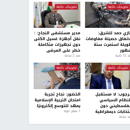
تصريحات خاصة
تصريحات خاصة
ازي حمد للشرق:
مدير مستشفى النجاح: :
لاتفاق حصيلة مفاوضات
نقل أجهزة غسيل الكلى
ويلة استمرت ستة
دون تجهيزات متكاملة
هور
خطر على المرضى
1 ثانية
منذ 2 ساعة
تصريحات خاصة
تصريحات خاصة
لرجوب: لا مستقبل
الخضور: نجاح تجربة
لنظام السياسي
امتحان التربية الإسلامية
لفلسطيني دون
يمهد للتوسع إلكترونيًا
نتخابات ديمقراطية
1 شهر ago
ذ ساعة