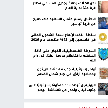
نحو 58 ألف إصابة بجدري الماء في قطاع
غزة منذ بداية العام
الاحتلال يسلم جثمان الشهيد علاء صبيح
من قرية تياسير
سلطة النقد: ارتفاع نسبة الشمول المالي
في فلسطين إلى 73% منتصف عام 2026
الشرطة الفلسطينية: القبض على كافة
المشتبه بارتكابهم جريمة القتل في رام
الله
أوامر إسرائيلية جديدة لاقتلاع الزيتون
ومصادرة أراضٍ في جبع شمال القدس
اليونيفيل ترصد 113 مقذوفًا إسرائيليًا على
جنوب لبنان وتحذر من هشاشة الوضع