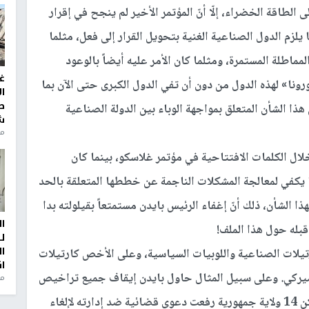
لطاقة الخضراء، إلّا أنّ المؤتمر الأخير لم ينجح في إقرار
يلزم الدول الصناعية الغنية بتحويل القرار إلى فعل، مثلما
مماطلة المستمرة، ومثلما كان الأمر عليه أيضاً بالوعود
غ
رونا» لهذه الدول من دون أن تفي الدول الكبرى حتى الآن بما
ا
ط
هذا الشأن المتعلق بمواجهة الوباء بين الدولة الصناعية
ش
منذ 2
لال الكلمات الافتتاحية في مؤتمر غلاسكو، بينما كان
 يكفي لمعالجة المشكلات الناجمة عن خططها المتعلقة بالحد
 الشأن، ذلك أنّ إغفاء الرئيس بايدن مستمتعاً بقيلولته بدا
ا
بله حول هذا الملف!
ل
ا
تيلات الصناعية واللوبيات السياسية، وعلى الأخص كارتيلات
ا
ميركي. وعلى سبيل المثال حاول بايدن إيقاف جميع تراخيص
من
التنقيب الجديدة عن الغاز والنفط في البر والبحر، لكن 14 ولاية جمهورية رفعت دعوى قضائية ضد إدارته لإلغاء