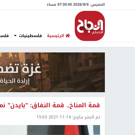
الخميس، 6/‏8/‏2026 07:30:41 مساءً
الرئيسية
فلسطينيات
فلسطي
قمة المناخ.. قمة النفاق: "بايدن" نمو
تم النشر بتاريخ:
2021-11-14 15:03