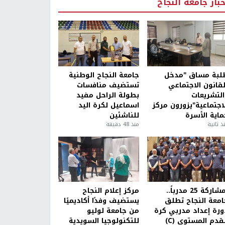
خبار جامعة النجاح
لبة مساق "مدخل
جامعة النجاح الوطنية
لقانون الاجتماعي
تستضيف منافسات
التشريعات
بطولة الراحل مفيد
لاجتماعية"يزورون مركز
اسماعيل لكرة اليد
ماية الأسرة
للناشئين
ذ ثانية
منذ 48 دقيقة
بمشاركة 25 مدرباً..
مركز إعلام النجاح
امعة النجاح تطلق
يستضيف وفدًا أكاديميًا
ورة إعداد مدربي كرة
من جامعة لوليو
قدم المستوى (C)
للتكنولوجيا السويدية