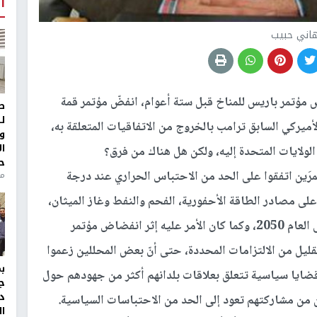
أ
اني حبيب
ّ مؤتمر باريس للمناخ قبل ستة أعوام، انفضّ مؤتمر قمة
ط
ل
لأميركي السابق ترامب بالخروج من الاتفاقيات المتعلقة به،
و
ا
لولايات المتحدة إليه، ولكن هل هناك من فرق؟
ح
مرَين اتفقوا على الحد من الاحتباس الحراري عند درجة
من
ى مصادر الطاقة الأحفورية، الفحم والنفط وغاز الميثان،
واستبدال ذلك بالطاقة الخضراء بشكل تدريجي حتى العام 2050، وكما كان الأمر عليه إثر انفضاض مؤتمر
قليل من الالتزامات المحددة، حتى أنّ بعض المحللين زعموا
 قضايا سياسية تتعلق بعلاقات بلدانهم أكثر من جهودهم حول
ج
د
ن من مشاركتهم تعود إلى الحد من الاحتباسات السياسية.
ال