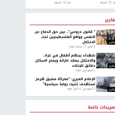
5 دقيقة
منذ 10 دقيقة
قارير
" قانون درومي".. بين حق الدفاع عن
النفس وواقع الفلسطينيين تحت
الاحتلال
قارير
6 أيام، 17 ساعة ago
شهداء بينهم أطفال في غزة..
والاحتلال يصعّد غاراته ويمنح السكان
دقائق للإخلاء
قارير
2 أسبوعين ago
الإعلام العبري: "معركة مضيق هرمز
تستهدف تثبيت رواية سياسية"
2 أسبوعين، 4 أيام ago
قارير
صريحات خاصة