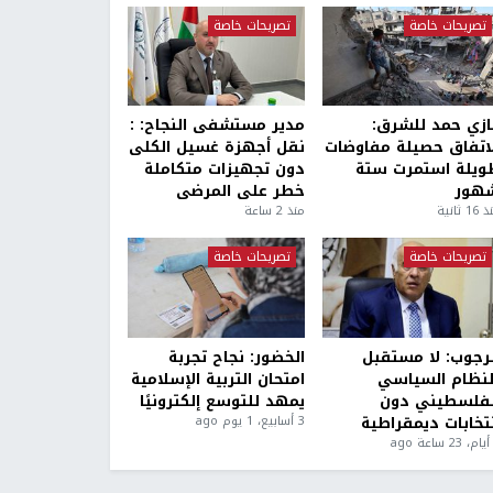
تصريحات خاصة
تصريحات خاصة
ازي حمد للشرق:
مدير مستشفى النجاح: :
لاتفاق حصيلة مفاوضات
نقل أجهزة غسيل الكلى
ويلة استمرت ستة
دون تجهيزات متكاملة
هور
خطر على المرضى
1 ثانية
منذ 2 ساعة
تصريحات خاصة
تصريحات خاصة
لرجوب: لا مستقبل
الخضور: نجاح تجربة
لنظام السياسي
امتحان التربية الإسلامية
لفلسطيني دون
يمهد للتوسع إلكترونيًا
نتخابات ديمقراطية
3 أسابيع، 1 يوم ago