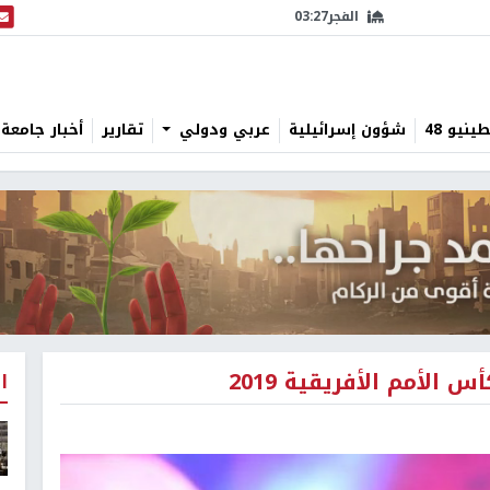
الفجر
03:27
البث
نيو 48
شؤون إسرائيلية
عربي ودولي
تقارير
أخبار جامعة 
الأمم الأفريقية 2019
ا