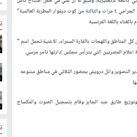
غني باللغة الإنجليزية، وسبق له أن غني في حفل افتتاح كأس
منذ 1
العالم 2010 بمدينة جوهانسبرج و قد رشح لجائزة الجرامي ٤ مرات والثالثة من كوت ديفوار المطربة العالمية"
ت
 كل المناطق واللهجات بالقارة السمراء، الاغنية تحمل اسم "
ت
اعلام المصريين التي يترأس مجلس إدارتها تامر مرسي.
مدير التصوير وائل درويش بحضور الثلاثي في مناطق متنوعه
ت
ها
توزيع طارق عبد الجابر وقام بتسجيل الصوت والمكساج
ت
ت