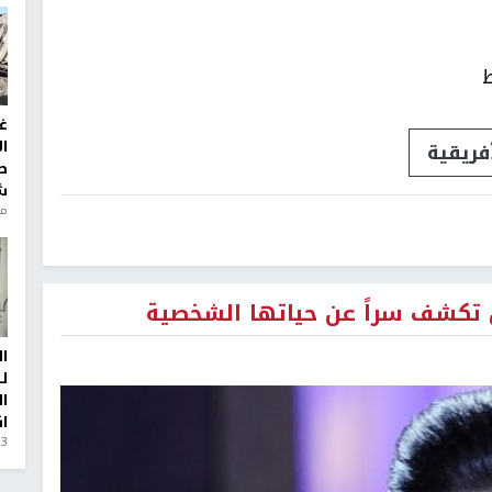
ط
غ
ا
فريقية
ط
ش
منذ 6
ن تكشف سراً عن حياتها الشخصية
ا
ل
ا
ا
3 أيام، 23 ساعة ago