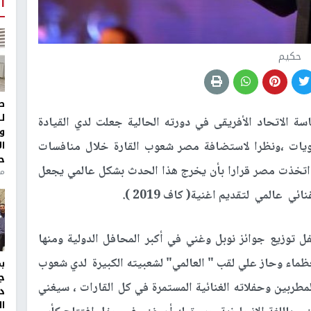
أ
حكيم
ط
ل
اسة الاتحاد الأفريقى في دورته الحالية جعلت لدي القيادة
و
ا
ستويات ،ونظرا لاستضافة مصر شعوب القارة خلال منافسات
ح
اتخذت مصر قرارا بأن يخرج هذا الحدث بشكل عالمي يجعل
منذ 
ي عالمي لتقديم اغنية( كاف 2019 ).
ل توزيع جوائز نوبل وغني في أكبر المحافل الدولية ومنها
ظماء وحاز علي لقب " العالمي" لشعبيته الكبيرة لدي شعوب
ج
لمطربين وحفلاته الغنائية المستمرة في كل القارات ، سيغني
د
ال