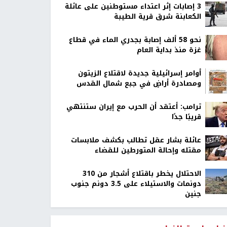
‏3 إصابات إثر اعتداء مستوطنين على عائلة
الكعابنة شرق قرية الطيبة
نحو 58 ألف إصابة بجدري الماء في قطاع
غزة منذ بداية العام
أوامر إسرائيلية جديدة لاقتلاع الزيتون
ومصادرة أراضٍ في جبع شمال القدس
ترامب: أعتقد أن الحرب مع إيران ستنتهي
قريبًا جدًا
عائلة بشار عقل تطالب بكشف ملابسات
مقتله وإحالة المتورطين للقضاء
الاحتلال يخطر باقتلاع أشجار من 310
دونمات والاستيلاء على 3.5 دونم جنوب
جنين