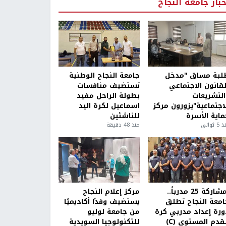
خبار جامعة النجاح
لبة مساق "مدخل
جامعة النجاح الوطنية
لقانون الاجتماعي
تستضيف منافسات
التشريعات
بطولة الراحل مفيد
لاجتماعية"يزورون مركز
اسماعيل لكرة اليد
ماية الأسرة
للناشئين
5 ثواني
منذ 48 دقيقة
بمشاركة 25 مدرباً..
مركز إعلام النجاح
امعة النجاح تطلق
يستضيف وفدًا أكاديميًا
ورة إعداد مدربي كرة
من جامعة لوليو
قدم المستوى (C)
للتكنولوجيا السويدية