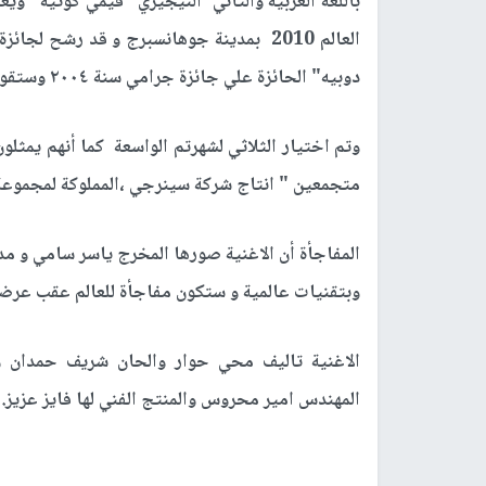
باللغة العربية والثاني النيجيري" فيمي كوتيه" وي
دوبيه" الحائزة علي جائزة جرامي سنة ٢٠٠٤ وستقوم بالغناء باللغة الفرنسية
وتم اختيار الثلاثي لشهرتم الواسعة كما أنهم يمثلون
متجمعين " انتاج شركة سينرجي ،المملوكة لمجموعة 
المفاجأة أن الاغنية صورها المخرج ياسر سامي و 
وبتقنيات عالمية و ستكون مفاجأة للعالم عقب عرض
الاغنية تاليف محي حوار والحان شريف حمدان و
المهندس امير محروس والمنتج الفني لها فايز عزيز.