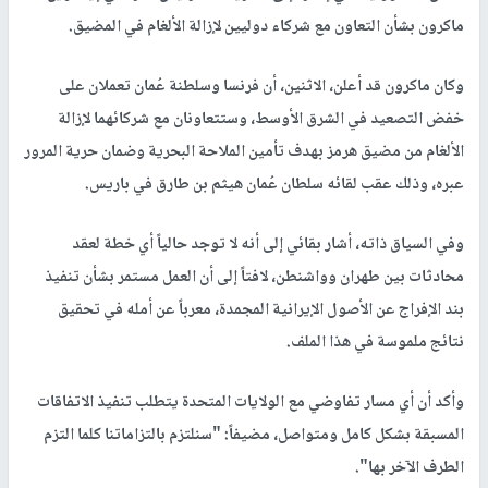
ماكرون بشأن التعاون مع شركاء دوليين لإزالة الألغام في المضيق.
وكان ماكرون قد أعلن، الاثنين، أن فرنسا وسلطنة عُمان تعملان على
خفض التصعيد في الشرق الأوسط، وستتعاونان مع شركائهما لإزالة
الألغام من مضيق هرمز بهدف تأمين الملاحة البحرية وضمان حرية المرور
عبره، وذلك عقب لقائه سلطان عُمان هيثم بن طارق في باريس.
وفي السياق ذاته، أشار بقائي إلى أنه لا توجد حالياً أي خطة لعقد
محادثات بين طهران وواشنطن، لافتاً إلى أن العمل مستمر بشأن تنفيذ
بند الإفراج عن الأصول الإيرانية المجمدة، معرباً عن أمله في تحقيق
نتائج ملموسة في هذا الملف.
وأكد أن أي مسار تفاوضي مع الولايات المتحدة يتطلب تنفيذ الاتفاقات
المسبقة بشكل كامل ومتواصل، مضيفاً: "سنلتزم بالتزاماتنا كلما التزم
الطرف الآخر بها".