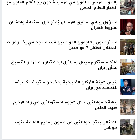
بالصور| مرضى عالقون في غزة يناشدون بإجلائهم العاجل مع
انهيار النظام الصحي
مسؤول إيراني: مضيق هرمز لن يُفتح قبل استجابة واشنطن
لشروط طهران
مستوطنون يهاجمون المواطنين قرب مسجد في إذنا وقوات
الاحتلال تعتقل 7 مواطنين
قائد «سنتكوم» يصل إسرائيل لبحث تطورات غزة والتنسيق
بشأن إيران
رئيس هيئة الأركان الأميركية يحذر من «نتيجة عكسية»
للتصعيد مع إيران
إصابة 6 مواطنين خلال هجوم لمستوطنين في واد الرخيم
جنوب الخليل
الاحتلال يحتجز مواطنين من طمون ومخيم الفارعة جنوب
طوباس