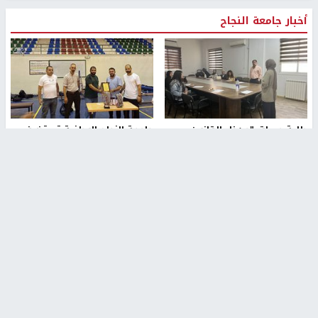
أخبار جامعة النجاح
طلبة مساق "مدخل للقانون
جامعة النجاح الوطنية تستضيف
الاجتماعي والتشريعات
منافسات بطولة الراحل مفيد
الاجتماعية"يزورون مركز حماية
اسماعيل لكرة اليد للناشئين
الأسرة
منذ 48 دقيقة
منذ ثانية
بمشاركة 25 مدرباً.. جامعة النجاح
مركز إعلام النجاح يستضيف وفدًا
تطلق دورة إعداد مدربي كرة
أكاديميًا من جامعة لوليو
القدم المستوى (C)
للتكنولوجيا السويدية
منذ 51 دقيقة
منذ 9 دقيقة