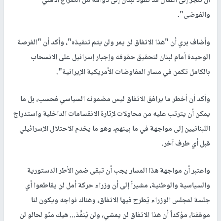
أن ننجر إلى أعمال قد تقود لبنان إلى دوامة من الصراع الأهلي
والفوضى".
وأضاف بري أن "هذا الاتفاق لن يمر ولن يتم تنفيذه"، وأكد أن "الفرصة
الوحيدة أمام لبنان لتحقيق حقوقه وإجبار إسرائيل على الانسحاب
بالكامل تكمن في مسار المفاوضات الأمريكية الإيرانية".
وأكد أن أخطر ما يرافق الاتفاق ليس مضمونه السياسي فحسب، بل ما
يمكن أن يترتب عليه من محاولات لإثارة الانقسامات الداخلية واستدراج
اللبنانيين إلى مواجهة في ما بينهم، وهو ما يخدم الاحتلال الإسرائيلي
قبل أي طرف آخر.
واعتبر أن مواجهة هذا المسار يجب أن تبقى ضمن الأطر الدستورية
والسياسية والوطنية، مشيراً إلى أن وزراء حركة أمل لن يقاطعوا أي
جلسة لمجلس الوزراء يُطرح فيها الاتفاق، وهناك نواجه ويكون لنا
موقفنا، مؤكداً أن هذا الاتفاق لن يمشي، ولن يُنفَّذ... هيك منّو لحالو لن