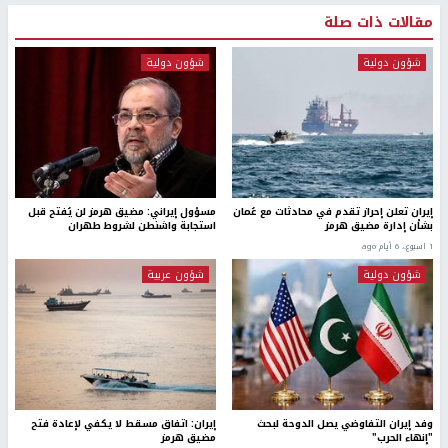
مقالات ذات صلة
شؤون دولية
شؤون دولية
إيران تعلن إحراز تقدم في محادثات مع عُمان
مسؤول إيراني: مضيق هرمز لن يُفتح قبل
بشأن إدارة مضيق هرمز
استجابة واشنطن لشروط طهران
1 اسبوع.، 6 أيام ago
شؤون دولية
شؤون عربية
وفد إيران التفاوضي يصل الدوحة لبحث
إيران: اتفاق مسقط لا يكفي لإعادة فتح
"إنهاء الحرب"
مضيق هرمز