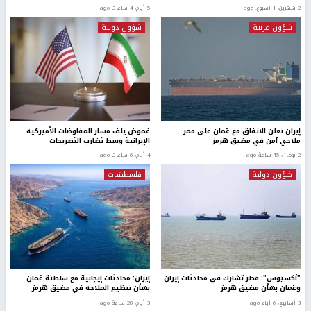
2 شهرين، 1 اسبوع. ago
5 أيام، 4 ساعات ago
شؤون عربية
شؤون دولية
إيران تعلن الاتفاق مع عُمان على ممر
غموض يلف مسار المفاوضات الأميركية
ملاحي آمن في مضيق هرمز
الإيرانية وسط تضارب التصريحات
2 يومان، 15 ساعة ago
4 أيام، 6 ساعات ago
شؤون دولية
فلسطينيات
"أكسيوس": قطر تشارك في محادثات إيران
إيران: محادثات إيجابية مع سلطنة عُمان
وعُمان بشأن مضيق هرمز
بشأن تنظيم الملاحة في مضيق هرمز
3 أسابيع، 6 أيام ago
3 أيام، 20 ساعة ago