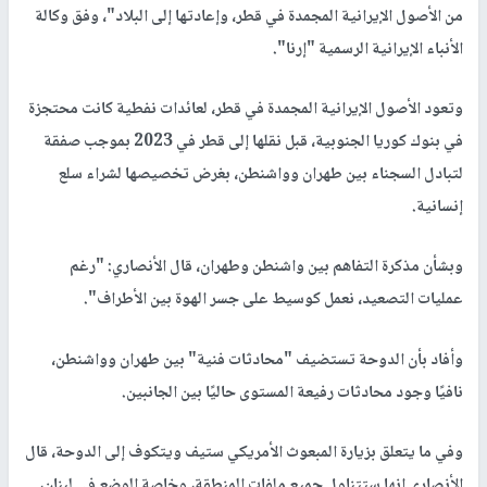
من الأصول الإيرانية المجمدة في قطر، وإعادتها إلى البلاد"، وفق وكالة
الأنباء الإيرانية الرسمية "إرنا".
وتعود الأصول الإيرانية المجمدة في قطر، لعائدات نفطية كانت محتجزة
في بنوك كوريا الجنوبية، قبل نقلها إلى قطر في 2023 بموجب صفقة
لتبادل السجناء بين طهران وواشنطن، بغرض تخصيصها لشراء سلع
إنسانية.
وبشأن مذكرة التفاهم بين واشنطن وطهران، قال الأنصاري: "رغم
عمليات التصعيد، نعمل كوسيط على جسر الهوة بين الأطراف".
وأفاد بأن الدوحة تستضيف "محادثات فنية" بين طهران وواشنطن،
نافيًا وجود محادثات رفيعة المستوى حاليًا بين الجانبين.
وفي ما يتعلق بزيارة المبعوث الأمريكي ستيف ويتكوف إلى الدوحة، قال
الأنصاري إنها ستتناول جميع ملفات المنطقة، وخاصة الوضع في لبنان،