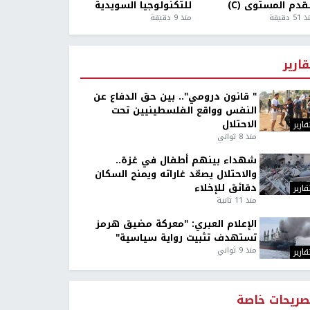
قدم المستوى (C)
للتكنولوجيا السويدية
5 دقيقة
منذ 9 دقيقة
قارير
" قانون درومي".. بين حق الدفاع عن
النفس وواقع الفلسطينيين تحت
الاحتلال
قارير
منذ 8 ثواني
شهداء بينهم أطفال في غزة..
والاحتلال يصعّد غاراته ويمنح السكان
دقائق للإخلاء
قارير
منذ 11 ثانية
الإعلام العبري: "معركة مضيق هرمز
تستهدف تثبيت رواية سياسية"
منذ 9 ثواني
قارير
صريحات خاصة