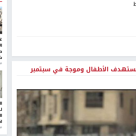
ط
غ
ا
ط
ش
منذ 2
 يستهدف الأطفال وموجة في سبتمبر
ا
ل
ا
ا
من