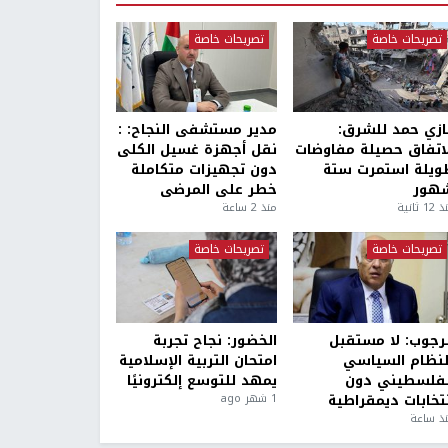
تصريحات خاصة
تصريحات خاصة
ازي حمد للشرق:
مدير مستشفى النجاح: :
لاتفاق حصيلة مفاوضات
نقل أجهزة غسيل الكلى
ويلة استمرت ستة
دون تجهيزات متكاملة
هور
خطر على المرضى
1 ثانية
منذ 2 ساعة
تصريحات خاصة
تصريحات خاصة
لرجوب: لا مستقبل
الخضور: نجاح تجربة
لنظام السياسي
امتحان التربية الإسلامية
لفلسطيني دون
يمهد للتوسع إلكترونيًا
نتخابات ديمقراطية
1 شهر ago
ذ ساعة