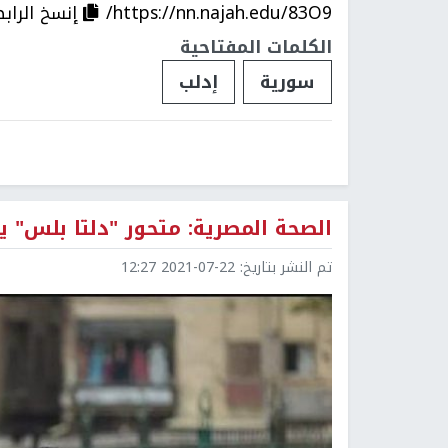
https://nn.najah.edu/83O9/
إنسخ الراب
الكلمات المفتاحية
سورية
إدلب
الصحة المصرية: متحور "دلتا بلس"
تم النشر بتاريخ:
2021-07-22 12:27