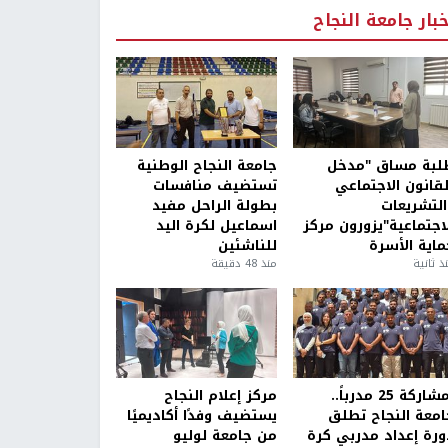
خبار جامعة النجاح
لبة مساق "مدخل
جامعة النجاح الوطنية
لقانون الاجتماعي
تستضيف منافسات
التشريعات
بطولة الراحل مفيد
لاجتماعية"يزورون مركز
اسماعيل لكرة اليد
ماية الأسرة
للناشئين
ذ ثانية
منذ 48 دقيقة
بمشاركة 25 مدرباً..
مركز إعلام النجاح
امعة النجاح تطلق
يستضيف وفدًا أكاديميًا
ورة إعداد مدربي كرة
من جامعة لوليو