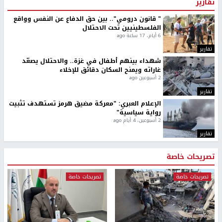
تقارير
" قانون درومي".. بين حق الدفاع عن النفس وواقع
الفلسطينيين تحت الاحتلال
6 أيام، 17 ساعة ago
تقارير
شهداء بينهم أطفال في غزة.. والاحتلال يصعّد
غاراته ويمنح السكان دقائق للإخلاء
2 أسبوعين ago
تقارير
الإعلام العبري: "معركة مضيق هرمز تستهدف تثبيت
رواية سياسية"
2 أسبوعين، 4 أيام ago
تقارير
تصريحات خاصة
تصريحات خاصة
تصريحات خاصة