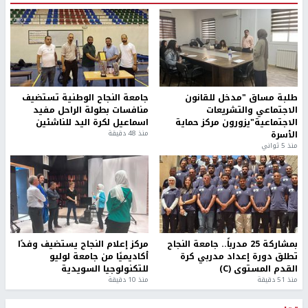
طلبة مساق "مدخل للقانون
جامعة النجاح الوطنية تستضيف
الاجتماعي والتشريعات
منافسات بطولة الراحل مفيد
الاجتماعية"يزورون مركز حماية
اسماعيل لكرة اليد للناشئين
الأسرة
منذ 48 دقيقة
منذ 5 ثواني
بمشاركة 25 مدرباً.. جامعة النجاح
مركز إعلام النجاح يستضيف وفدًا
تطلق دورة إعداد مدربي كرة
أكاديميًا من جامعة لوليو
القدم المستوى (C)
للتكنولوجيا السويدية
منذ 51 دقيقة
منذ 10 دقيقة