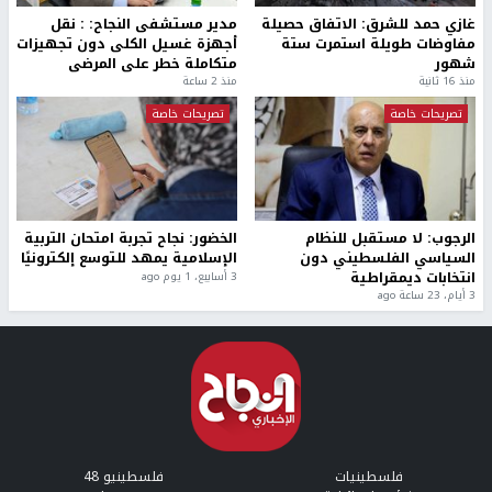
غازي حمد للشرق: الاتفاق حصيلة
مدير مستشفى النجاح: : نقل
مفاوضات طويلة استمرت ستة
أجهزة غسيل الكلى دون تجهيزات
شهور
متكاملة خطر على المرضى
منذ 16 ثانية
منذ 2 ساعة
تصريحات خاصة
تصريحات خاصة
الرجوب: لا مستقبل للنظام
الخضور: نجاح تجربة امتحان التربية
السياسي الفلسطيني دون
الإسلامية يمهد للتوسع إلكترونيًا
انتخابات ديمقراطية
3 أسابيع، 1 يوم ago
3 أيام، 23 ساعة ago
فلسطينيات
فلسطينيو 48