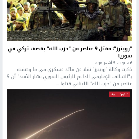
"رويترز": مقتل 9 عناصر من "حزب الله" بقصف تركي في
سوريا
6 سنوات، 5 أشهر ago
ذكرت وكالة "رويترز" نقلا عن قائد عسكري في ما وصفته
بـ"التحالف الإقليمي الداعم للرئيس السوري بشار الأسد" أن 9
عناصر من "حزب الله" اللبناني قتلوا ...
شؤون عربية