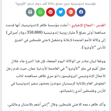
مؤسسة اندونيسية تتبرع بمبلغ بـ350 ألف دولار لدعم "الأونروا"
القدس -
النجاح الإخباري -
أعلنت مؤسسة طاهر الاندونيسية، أنها قدمت
مساهمة أولى بمبلغ 5 مليار روبية إندونيسية (350،000 دولار أميركي)
إلى وكالة الأمم المتحدة لإغاثة وتشغيل لاجئي فلسطين في الشرق
الأدنى "الأونروا).
ووفقا لبيان صادر عن الوكالة اليوم الجمعة، فإن هذا التبرع جاء خلال
حفل أقيم في مقر "الأونروا" في العاصمة الأردنية عمان، حيث قدم رجل
الأعمال الإندونيسي البروفيسور داتو سري طاهر، مساهمته لنائب
المفوض العام بالإنابة كريستيان سوندرز بحضور سفير إندونيسيا في
الأردن وفلسطين أندي راشميانتو.
وأكد طاهر دعمه للاجئي فلسطين، وقال "إنني أشعر بالامتنان وعائلتي،