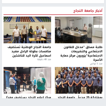
أخبار جامعة النجاح
طلبة مساق "مدخل للقانون
جامعة النجاح الوطنية تستضيف
الاجتماعي والتشريعات
منافسات بطولة الراحل مفيد
الاجتماعية"يزورون مركز حماية
اسماعيل لكرة اليد للناشئين
الأسرة
منذ 48 دقيقة
منذ 5 ثواني
بمشاركة 25 مدرباً.. جامعة النجاح
مركز إعلام النجاح يستضيف وفدًا
تطلق دورة إعداد مدربي كرة
أكاديميًا من جامعة لوليو