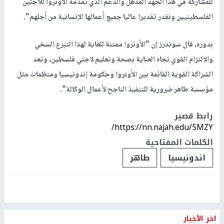
للمشاركة في هذا الجهد المذهل والدعم الذي تقدمه الأونروا للاجئين
الفلسطينيين ونقدر تقديرا عاليا جميع أعمالها الإنسانية من أجلهم".
بدوره، قال سوندرز إن "الأونروا ممتنة للغاية لهذا التبرع السخي
والالتزام القوي تجاه العناية بصحة وتعليم لاجئي فلسطين، وتعد
الشراكة القوية القائمة بين الأونروا وحكومة إندونيسيا ومنظمات مثل
مؤسسة طاهر ضرورية للتنفيذ الناجح لأعمال الوكالة".
رابط قصير
https://nn.najah.edu/5MZY/
الكلمات المفتاحية
اندونيسيا
طاهر
اخر الأخبار