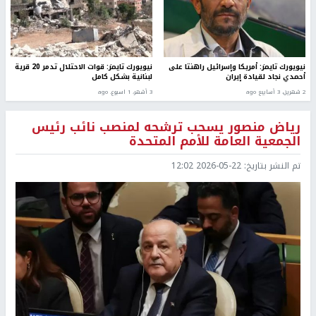
نيويورك تايمز: أمريكا وإسرائيل راهنتا على
نيويورك تايمز: قوات الاحتلال تدمر 20 قرية
أحمدي نجاد لقيادة إيران
لبنانية بشكل كامل
2 شهرين، 3 أسابيع ago
3 أشهر، 1 اسبوع. ago
رياض منصور يسحب ترشحه لمنصب نائب رئيس
الجمعية العامة للأمم المتحدة
تم النشر بتاريخ:
2026-05-22 12:02