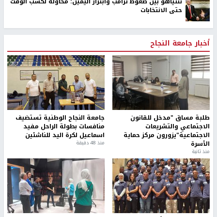
نتنياهو بين ضغوط ترامب وابتزاز اليمين: محاولة لكسب الوقت
حتى الانتخابات
أخبار جامعة النجاح
طلبة مساق "مدخل للقانون
جامعة النجاح الوطنية تستضيف
الاجتماعي والتشريعات
منافسات بطولة الراحل مفيد
الاجتماعية"يزورون مركز حماية
اسماعيل لكرة اليد للناشئين
الأسرة
منذ 48 دقيقة
منذ ثانية