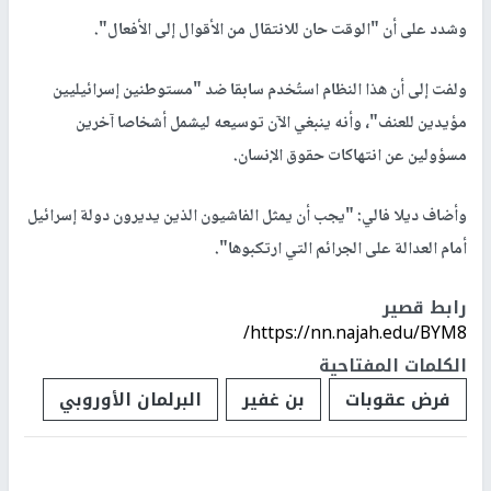
وشدد على أن "الوقت حان للانتقال من الأقوال إلى الأفعال".
ولفت إلى أن هذا النظام استُخدم سابقا ضد "مستوطنين إسرائيليين
مؤيدين للعنف"، وأنه ينبغي الآن توسيعه ليشمل أشخاصا آخرين
مسؤولين عن انتهاكات حقوق الإنسان.
وأضاف ديلا فالي: "يجب أن يمثل الفاشيون الذين يديرون دولة إسرائيل
أمام العدالة على الجرائم التي ارتكبوها".
رابط قصير
https://nn.najah.edu/BYM8/
الكلمات المفتاحية
فرض عقوبات
بن غفير
البرلمان الأوروبي