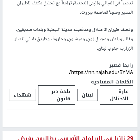
تدميراً في المباني والبنى التحتية، تزامناً مع تحليق مكثف للطيران
المسير وصولاً للعاصمة بيروت.
وقصف طيران الاحتلال ومدفعيته مدينة النبطية وبلدات صديقين،
وقانا، وياطر، ومجدل زون، وميفدون، وحاروف وطريق بلدتي انصار –
الزرارية جنوب لبنان.
رابط قصير
https://nn.najah.edu/BYMA/
الكلمات المفتاحية
غارة
بلدة دير
لبنان
شهداء
للاحتلال
قانون
29 نائبا في البرلمان الأوروبي يطالبون بفرض