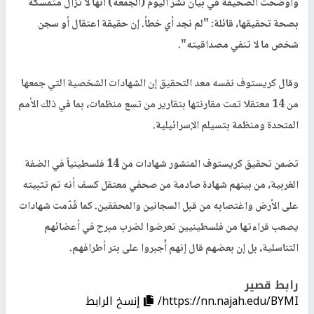
وأوضحت الصحيفة في بيان نُشر اليوم (الجمعة) أنها لا تزال متمسكة
بصحة تحقيقها، قائلة: "لم نجد أي خطأ. إن حقيقة اعتقال أو سجن
شخص ما لا تنفي مصداقيته".
وقال كريستوف نفسه معد التحقيق إن الشهادات الشخصية التي جمعها
من 14 معتقلا تمت مقارنتها بتقارير من تسع منظمات، بما في ذلك الأمم
المتحدة ومنظمة بتسيلم الإسرائيلية.
تضمن تحقيق كريستوف المنشور شهادات من 14 فلسطينياً في الضفة
الغربية، من بينهم شهادة صادمة من صحفي معتقل كسف أنه تم تثبيته
على الأرض واغتصابه من قبل السجانين والمحققين. كما قُدّمت شهادات
يصعب قراءتها من فلسطينيين تعرضوا لضرب مبرح في أعضائهم
التناسلية، بل إن بعضهم قال إنهم أُجبروا على بتر أطرافهم.
رابط قصير
https://nn.najah.edu/BYMI/
إنسخ الرابط