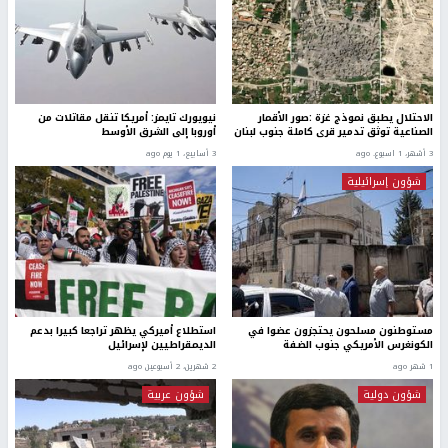
الاحتلال يطبق نموذج غزة :صور الأقمار
نيويورك تايمز: أمريكا تنقل مقاتلات من
الصناعية توثق تدمير قرى كاملة جنوب لبنان
أوروبا إلى الشرق الأوسط
3 أشهر، 1 اسبوع. ago
3 أسابيع، 1 يوم ago
شؤون إسرائيلية
مستوطنون مسلحون يحتجزون عضوا في
استطلاع أميركي يظهر تراجعا كبيرا بدعم
الكونغرس الأمريكي جنوب الضفة
الديمقراطيين لإسرائيل
1 شهر ago
2 شهرين، 2 أسبوعين ago
شؤون دولية
شؤون عربية