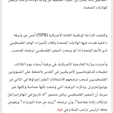
التفاصيل بأنه إشارة إلى الفترة المتبقية من ولاية دونالد ترامب كرئيس
للولايات المتحدة.
وكشفت الإذاعة الوطنية العامة الأمريكية (NPR) أمس عن وثيقة
داخلية هددت فيها الولايات المتحدة بإلغاء تأشيرات الوفد الفلسطيني
لدى الأمم المتحدة إذا لم يسحب السفير الفلسطيني ترشحه للمنصب.
وأصدرت وزارة الخارجية الأمريكية، في برقية أُرسلت يوم الثلاثاء،
تعليمات للدبلوماسيين الأمريكيين في القدس بالضغط على المسؤولين
الفلسطينيين لسحب ترشحهم للانتخابات المقرر إجراؤها في الثاني من
يونيو/حزيران. وذكرت البرقية، التي وُصفت بأنها حساسة ولكنها غير
سرية، أن السفير الفلسطيني رياض منصور "له تاريخ في اتهام إسرائيل
بارتكاب إبادة جماعية"، وأن ترشحه "يزيد من حدة التوترات" ويقوض
خطة الرئيس ترامب للسلام في
غزة
.