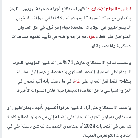
نابلس -
النجاح الإخباري -
أظهر استطلاع أجرته صحيفة نيويورك تايمز
بالتعاون مع مركز "سيينا" للبحوث، تحولا لافتا في مواقف الناخبين
الديمقراطيين في الولايات المتحدة تجاه إسرائيل، في ظل العدوان
المتواصل على قطاع
غزة
، مع تراجع واضح في تأييد تقديم مساعدات
عسكرية واقتصادية لها.
وبحسب نتائج الاستطلاع، عارض 74% من الناخبين المؤيدين للحزب
الديمقراطي استمرار الدعم العسكري والاقتصادي لإسرائيل، مقارنة
بـ45% فقط قبل الحرب على
غزة
، في ما وصف بأنه أكبر تحول في
المزاج السياسي داخل القاعدة الديمقراطية خلال السنوات الأخيرة.
واعتمد الاستطلاع على آراء ناخبين عرفوا أنفسهم بأنهم ديمقراطيون أو
مستقلون يميلون للحزب الديمقراطي، إضافة إلى من صوتوا لصالح كامالا
هاريس في انتخابات 2024 أو يعتزمون التصويت لمرشح ديمقراطي في
انتخابات الكونغرس المقبلة.