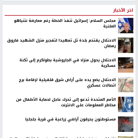
اخر الأخبار
مجلس السلام: إسرائيل تنفذ الخطة رغم معارضة نتنياهو
العلنية
الاحتلال يقتحم بلدة تل تمهيدا لتفجير منزل الشهيد فاروق
رمضان
الاحتلال يحول منزلا في الجاروشية بطولكرم إلى ثكنة
عسكرية
الاحتلال يضع يده على أراض شرق قلقيلية لإقامة برج
اتصالات عسكري
الأمم المتحدة تدعو إلى تحرك عاجل لحماية الأطفال من
مخاطر المعلومات على الانترنت
مستوطنون يحرقون أراضي زراعية في قرية جلجليا