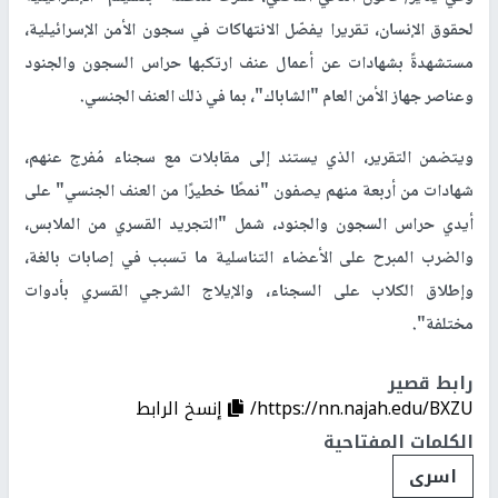
لحقوق الإنسان، تقريرا يفصّل الانتهاكات في سجون الأمن الإسرائيلية،
مستشهدةً بشهادات عن أعمال عنف ارتكبها حراس السجون والجنود
وعناصر جهاز الأمن العام "الشاباك"، بما في ذلك العنف الجنسي.
ويتضمن التقرير، الذي يستند إلى مقابلات مع سجناء مُفرج عنهم،
شهادات من أربعة منهم يصفون "نمطًا خطيرًا من العنف الجنسي" على
أيدي حراس السجون والجنود، شمل "التجريد القسري من الملابس،
والضرب المبرح على الأعضاء التناسلية ما تسبب في إصابات بالغة،
وإطلاق الكلاب على السجناء، والإيلاج الشرجي القسري بأدوات
مختلفة".
رابط قصير
https://nn.najah.edu/BXZU/
إنسخ الرابط
الكلمات المفتاحية
اسرى