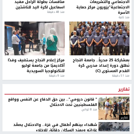
الاجتماعي والتشريعات
منافسات بطولة الراحل مفيد
الاجتماعية"يزورون مركز حماية
اسماعيل لكرة اليد للناشئين
الأسرة
منذ 48 دقيقة
منذ ثانية
بمشاركة 25 مدرباً.. جامعة النجاح
مركز إعلام النجاح يستضيف وفدًا
تطلق دورة إعداد مدربي كرة
أكاديميًا من جامعة لوليو
القدم المستوى (C)
للتكنولوجيا السويدية
منذ 51 دقيقة
منذ 9 دقيقة
تقارير
" قانون درومي".. بين حق الدفاع عن النفس وواقع
الفلسطينيين تحت الاحتلال
منذ 8 ثواني
تقارير
شهداء بينهم أطفال في غزة.. والاحتلال يصعّد
غاراته ويمنح السكان دقائق للإخلاء