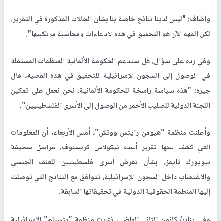
وأضاف: "ليس لدينا نتائج خاصة بنا بشأن الحالات المذكورة في التقرير.
لكن المهم الآن هو التحقيق في هذه الادعاءات ومحاسبة مرتكبيها".
وفي رده على سؤال، هل ستدعم الحكومة الألمانية المنظمات المستقلة
في الوصول إلى السجون الإسرائيلية للتحقيق في هذه القضية، قال
جيزه: "هذه سياسة راسخة للحكومة الألمانية. نحن نعمل على تمكين
اللجنة الدولية للصليب الأحمر من الوصول إلى الأسرى الفلسطينيين".
وأعلنت منظمة "هيومن رايتس ووتش"، أمس الأربعاء، أن المعلومات
التي كشف عنها تقرير أعده نيكولاس كريستوف، مراسل صحيفة
نيويورك تايمز، بشأن تعرض أسرى فلسطينيين للعنف الجنسي
والاغتصاب داخل السجون الإسرائيلية، تتوافق مع النتائج التي توصلت
إليها المنظمة الحقوقية الدولية في تحقيقاتها السابقة.
وفي يناير/ كانون الثاني الماضي، نشرت منظمة "بتسيلم" الإسرائيلية