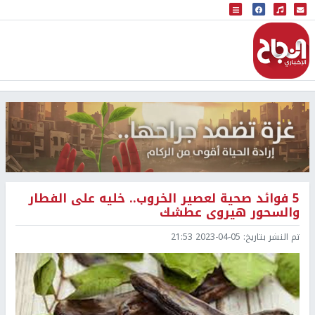
البث المباشر
إذاعة النجاح
5 فوائد صحية لعصير الخروب.. خليه على الفطار
والسحور هيروى عطشك
تم النشر بتاريخ:
2023-04-05 21:53