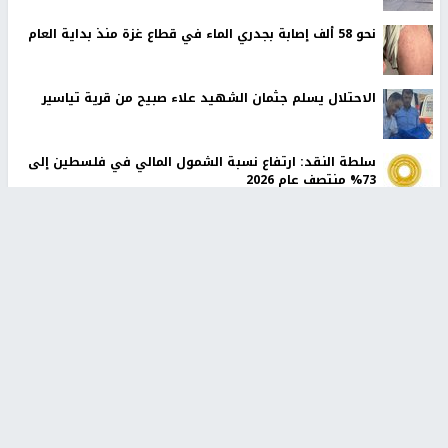
نحو 58 ألف إصابة بجدري الماء في قطاع غزة منذ بداية العام
الاحتلال يسلم جثمان الشهيد علاء صبيح من قرية تياسير
سلطة النقد: ارتفاع نسبة الشمول المالي في فلسطين إلى
73% منتصف عام 2026
الشرطة الفلسطينية: القبض على كافة المشتبه بارتكابهم
جريمة القتل في رام الله
أوامر إسرائيلية جديدة لاقتلاع الزيتون ومصادرة أراضٍ في
جبع شمال القدس
اليونيفيل ترصد 113 مقذوفًا إسرائيليًا على جنوب لبنان وتحذر
من هشاشة الوضع
أخبار جامعة النجاح