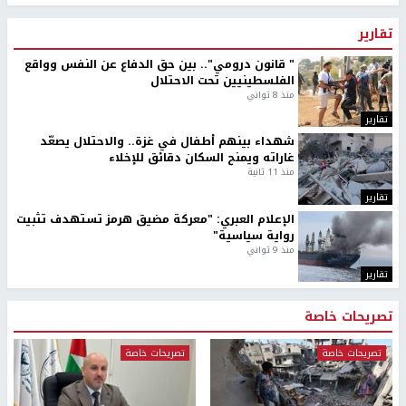
تقارير
" قانون درومي".. بين حق الدفاع عن النفس وواقع
الفلسطينيين تحت الاحتلال
منذ 8 ثواني
تقارير
شهداء بينهم أطفال في غزة.. والاحتلال يصعّد
غاراته ويمنح السكان دقائق للإخلاء
منذ 11 ثانية
تقارير
الإعلام العبري: "معركة مضيق هرمز تستهدف تثبيت
رواية سياسية"
منذ 9 ثواني
تقارير
تصريحات خاصة
تصريحات خاصة
تصريحات خاصة