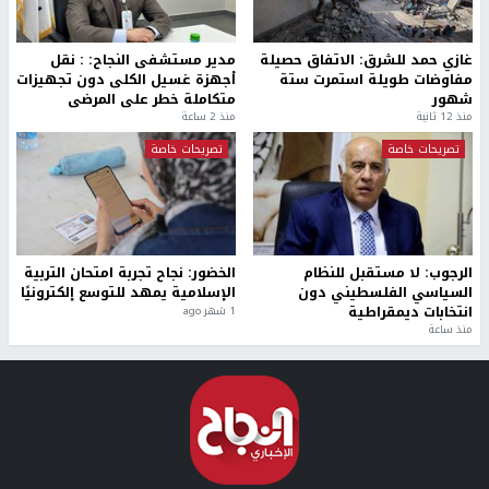
غازي حمد للشرق: الاتفاق حصيلة
مدير مستشفى النجاح: : نقل
مفاوضات طويلة استمرت ستة
أجهزة غسيل الكلى دون تجهيزات
شهور
متكاملة خطر على المرضى
منذ 12 ثانية
منذ 2 ساعة
تصريحات خاصة
تصريحات خاصة
الرجوب: لا مستقبل للنظام
الخضور: نجاح تجربة امتحان التربية
السياسي الفلسطيني دون
الإسلامية يمهد للتوسع إلكترونيًا
انتخابات ديمقراطية
1 شهر ago
منذ ساعة