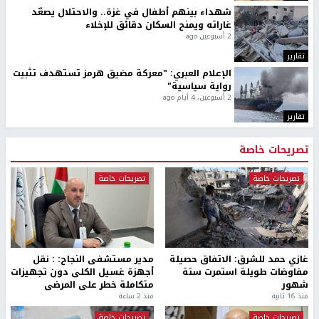
شهداء بينهم أطفال في غزة.. والاحتلال يصعّد
غاراته ويمنح السكان دقائق للإخلاء
2 أسبوعين ago
تقارير
الإعلام العبري: "معركة مضيق هرمز تستهدف تثبيت
رواية سياسية"
2 أسبوعين، 4 أيام ago
تقارير
تصريحات خاصة
تصريحات خاصة
تصريحات خاصة
غازي حمد للشرق: الاتفاق حصيلة
مدير مستشفى النجاح: : نقل
مفاوضات طويلة استمرت ستة
أجهزة غسيل الكلى دون تجهيزات
شهور
متكاملة خطر على المرضى
منذ 16 ثانية
منذ 2 ساعة
تصريحات خاصة
تصريحات خاصة