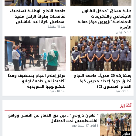
طلبة مساق "مدخل للقانون
جامعة النجاح الوطنية تستضيف
الاجتماعي والتشريعات
منافسات بطولة الراحل مفيد
الاجتماعية"يزورون مركز حماية
اسماعيل لكرة اليد للناشئين
الأسرة
منذ 48 دقيقة
منذ 5 ثواني
بمشاركة 25 مدرباً.. جامعة النجاح
مركز إعلام النجاح يستضيف وفدًا
تطلق دورة إعداد مدربي كرة
أكاديميًا من جامعة لوليو
القدم المستوى (C)
للتكنولوجيا السويدية
منذ 51 دقيقة
منذ 10 دقيقة
تقارير
" قانون درومي".. بين حق الدفاع عن النفس وواقع
الفلسطينيين تحت الاحتلال
6 أيام، 17 ساعة ago
تقارير