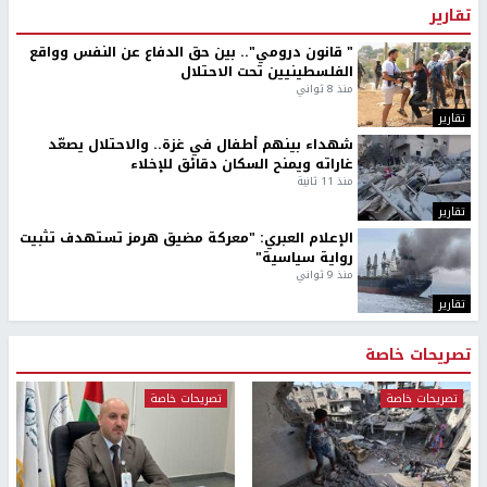
تقارير
" قانون درومي".. بين حق الدفاع عن النفس وواقع
الفلسطينيين تحت الاحتلال
منذ 8 ثواني
تقارير
شهداء بينهم أطفال في غزة.. والاحتلال يصعّد
غاراته ويمنح السكان دقائق للإخلاء
منذ 11 ثانية
تقارير
الإعلام العبري: "معركة مضيق هرمز تستهدف تثبيت
رواية سياسية"
منذ 9 ثواني
تقارير
تصريحات خاصة
تصريحات خاصة
تصريحات خاصة