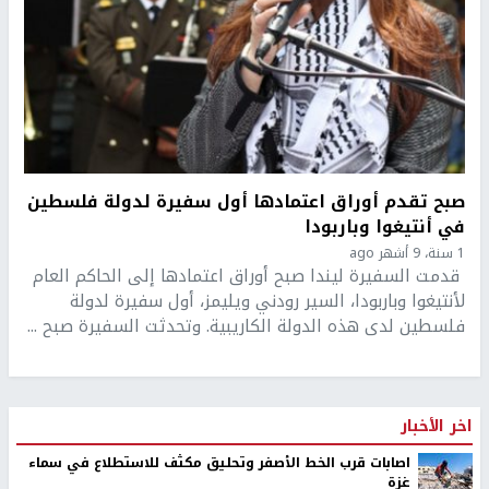
صبح تقدم أوراق اعتمادها أول سفيرة لدولة فلسطين
في أنتيغوا وباربودا
1 سنة، 9 أشهر ago
قدمت السفيرة ليندا صبح أوراق اعتمادها إلى الحاكم العام
لأنتيغوا وباربودا، السير رودني ويليمز، أول سفيرة لدولة
فلسطين لدى هذه الدولة الكاريبية. وتحدثت السفيرة صبح ...
اخر الأخبار
اصابات قرب الخط الأصفر وتحليق مكثف للاستطلاع في سماء
غزة