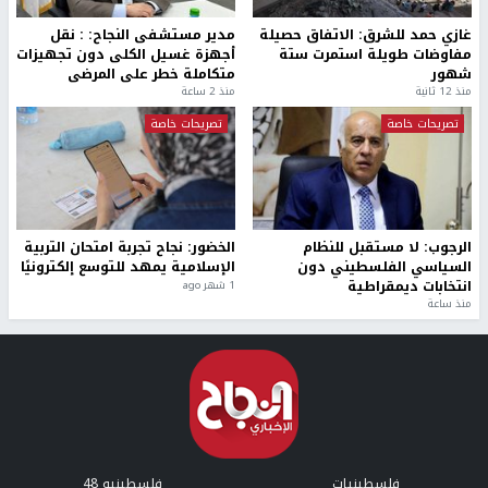
غازي حمد للشرق: الاتفاق حصيلة
مدير مستشفى النجاح: : نقل
مفاوضات طويلة استمرت ستة
أجهزة غسيل الكلى دون تجهيزات
شهور
متكاملة خطر على المرضى
منذ 12 ثانية
منذ 2 ساعة
تصريحات خاصة
تصريحات خاصة
الرجوب: لا مستقبل للنظام
الخضور: نجاح تجربة امتحان التربية
السياسي الفلسطيني دون
الإسلامية يمهد للتوسع إلكترونيًا
انتخابات ديمقراطية
1 شهر ago
منذ ساعة
فلسطينيات
فلسطينيو 48