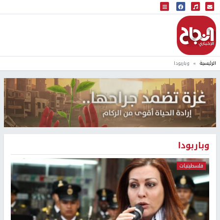
البث المباشر
إذاعة النجاح
الرئيسية
وباربودا
وباربودا
فلسطينيات