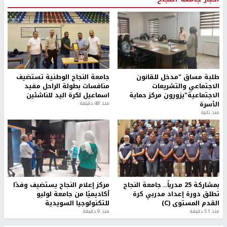
طلبة مساق "مدخل للقانون
جامعة النجاح الوطنية تستضيف
الاجتماعي والتشريعات
منافسات بطولة الراحل مفيد
الاجتماعية"يزورون مركز حماية
اسماعيل لكرة اليد للناشئين
الأسرة
منذ 48 دقيقة
منذ ثانية
بمشاركة 25 مدرباً.. جامعة النجاح
مركز إعلام النجاح يستضيف وفدًا
تطلق دورة إعداد مدربي كرة
أكاديميًا من جامعة لوليو
القدم المستوى (C)
للتكنولوجيا السويدية
منذ 51 دقيقة
منذ 9 دقيقة