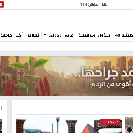
الظهر
11:45
البث
نيو 48
شؤون إسرائيلية
عربي ودولي
تقارير
أخبار جامعة 
ا
فلسطينيات