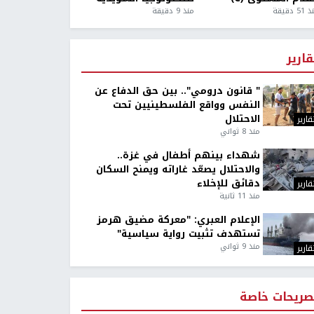
5 دقيقة
منذ 9 دقيقة
قارير
" قانون درومي".. بين حق الدفاع عن
النفس وواقع الفلسطينيين تحت
الاحتلال
قارير
منذ 8 ثواني
شهداء بينهم أطفال في غزة..
والاحتلال يصعّد غاراته ويمنح السكان
دقائق للإخلاء
قارير
منذ 11 ثانية
الإعلام العبري: "معركة مضيق هرمز
تستهدف تثبيت رواية سياسية"
منذ 9 ثواني
قارير
صريحات خاصة