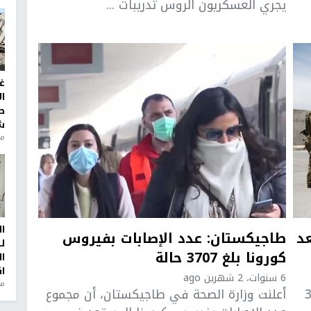
يجري العسكريون الروس تدريبات ...
غ
ا
ط
ش
منذ 2
ا
عد
طاجيكستان: عدد الإصابات بفيروس
ل
كورونا بلغ 3707 حالة
ا
ا
6 سنوات، 2 شهرين ago
من
 أن نحو 300
أعلنت وزارة الصحة في طاجيكستان، أن مجموع