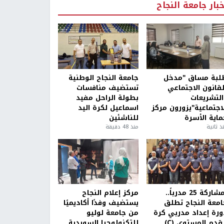
خبار جامعة النجاح
لبة مساق "مدخل
جامعة النجاح الوطنية
لقانون الاجتماعي
تستضيف منافسات
التشريعات
بطولة الراحل مفيد
لاجتماعية"يزورون مركز
اسماعيل لكرة اليد
ماية الأسرة
للناشئين
ذ ثانية
منذ 48 دقيقة
بمشاركة 25 مدرباً..
مركز إعلام النجاح
امعة النجاح تطلق
يستضيف وفدًا أكاديميًا
ورة إعداد مدربي كرة
من جامعة لوليو
قدم المستوى (C)
للتكنولوجيا السويدية