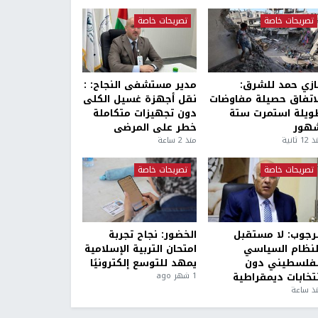
تصريحات خاصة
تصريحات خاصة
ازي حمد للشرق:
مدير مستشفى النجاح: :
لاتفاق حصيلة مفاوضات
نقل أجهزة غسيل الكلى
ويلة استمرت ستة
دون تجهيزات متكاملة
هور
خطر على المرضى
1 ثانية
منذ 2 ساعة
تصريحات خاصة
تصريحات خاصة
لرجوب: لا مستقبل
الخضور: نجاح تجربة
لنظام السياسي
امتحان التربية الإسلامية
لفلسطيني دون
يمهد للتوسع إلكترونيًا
نتخابات ديمقراطية
1 شهر ago
ذ ساعة