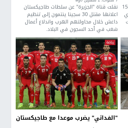
7 سنوات، 2 شهرين ago
أعلنت وزارة الداخلية في طاجيكستان، مقتل 15
نقلت قناة "الجزيرة" عن سلطات ​طاجيكستان​
ي
اعلانها مقتل 30 سجينا ينتمون إلى ​تنظيم
داعش​ خلال محاولتهم الهرب واندلاع أعمال
شغب في أحد السجون في البلاد.
رياضة
"الفدائي" يضرب موعدا مع طاجيكستان