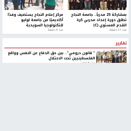
بمشاركة 25 مدرباً.. جامعة النجاح
مركز إعلام النجاح يستضيف وفدًا
تطلق دورة إعداد مدربي كرة
أكاديميًا من جامعة لوليو
القدم المستوى (C)
للتكنولوجيا السويدية
منذ 51 دقيقة
منذ 9 دقيقة
تقارير
" قانون درومي".. بين حق الدفاع عن النفس وواقع
الفلسطينيين تحت الاحتلال
منذ 8 ثواني
تقارير
شهداء بينهم أطفال في غزة.. والاحتلال يصعّد
غاراته ويمنح السكان دقائق للإخلاء
منذ 11 ثانية
تقارير
الإعلام العبري: "معركة مضيق هرمز تستهدف تثبيت
رواية سياسية"
منذ 9 ثواني
تقارير