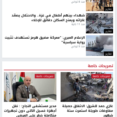
منذ 8 ثواني
تقارير
شهداء بينهم أطفال في غزة.. والاحتلال يصعّد
غاراته ويمنح السكان دقائق للإخلاء
منذ 11 ثانية
تقارير
الإعلام العبري: "معركة مضيق هرمز تستهدف تثبيت
رواية سياسية"
منذ 9 ثواني
تقارير
تصريحات خاصة
تصريحات خاصة
تصريحات خاصة
غازي حمد للشرق: الاتفاق حصيلة
مدير مستشفى النجاح: : نقل
مفاوضات طويلة استمرت ستة
أجهزة غسيل الكلى دون تجهيزات
شهور
متكاملة خطر على المرضى