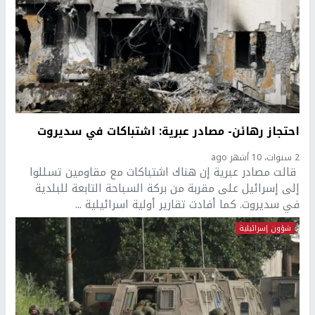
احتجاز رهائن- مصادر عبرية: اشتباكات في سديروت
2 سنوات، 10 أشهر ago
قالت مصادر عبرية إن هناك اشتباكات مع مقاومين تسللوا
إلى إسرائيل على مقربة من بركة السباحة التابعة للبلدية
في سديروت. كما أفادت تقارير أولية اسرائيلية ...
شؤون إسرائيلية