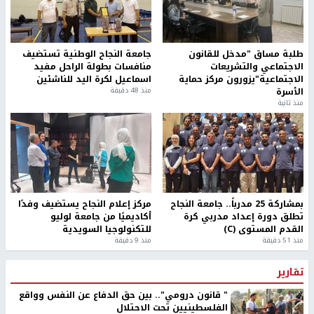
طلبة مساق "مدخل للقانون
جامعة النجاح الوطنية تستضيف
الاجتماعي والتشريعات
منافسات بطولة الراحل مفيد
الاجتماعية"يزورون مركز حماية
اسماعيل لكرة اليد للناشئين
الأسرة
منذ 48 دقيقة
منذ ثانية
بمشاركة 25 مدرباً.. جامعة النجاح
مركز إعلام النجاح يستضيف وفدًا
تطلق دورة إعداد مدربي كرة
أكاديميًا من جامعة لوليو
القدم المستوى (C)
للتكنولوجيا السويدية
منذ 51 دقيقة
منذ 9 دقيقة
تقارير
" قانون درومي".. بين حق الدفاع عن النفس وواقع
الفلسطينيين تحت الاحتلال