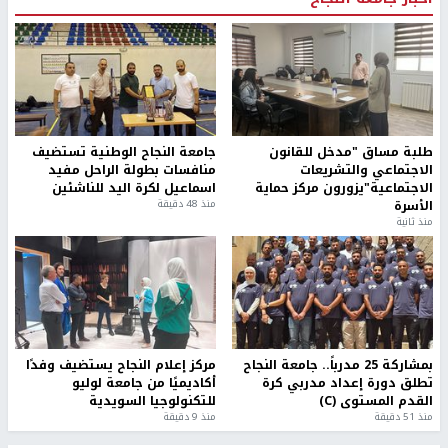
طلبة مساق "مدخل للقانون
جامعة النجاح الوطنية تستضيف
الاجتماعي والتشريعات
منافسات بطولة الراحل مفيد
الاجتماعية"يزورون مركز حماية
اسماعيل لكرة اليد للناشئين
الأسرة
منذ 48 دقيقة
منذ ثانية
بمشاركة 25 مدرباً.. جامعة النجاح
مركز إعلام النجاح يستضيف وفدًا
تطلق دورة إعداد مدربي كرة
أكاديميًا من جامعة لوليو
القدم المستوى (C)
للتكنولوجيا السويدية
منذ 51 دقيقة
منذ 9 دقيقة