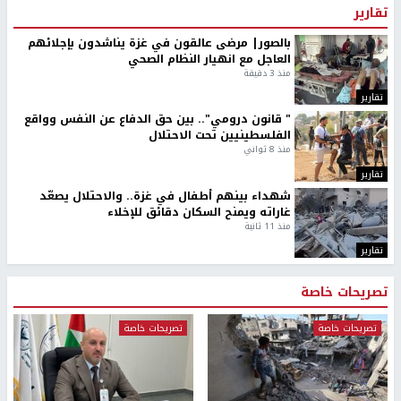
تقارير
بالصور| مرضى عالقون في غزة يناشدون بإجلائهم
العاجل مع انهيار النظام الصحي
منذ 3 دقيقة
تقارير
" قانون درومي".. بين حق الدفاع عن النفس وواقع
الفلسطينيين تحت الاحتلال
منذ 8 ثواني
تقارير
شهداء بينهم أطفال في غزة.. والاحتلال يصعّد
غاراته ويمنح السكان دقائق للإخلاء
منذ 11 ثانية
تقارير
تصريحات خاصة
تصريحات خاصة
تصريحات خاصة