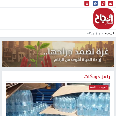
البث المباشر
إذاعة النجاح
الرئيسية
رامز دويكات
رامز دويكات
تصريحات خاصة