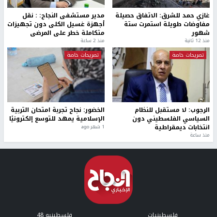
غازي حمد للشرق: الاتفاق حصيلة
مدير مستشفى النجاح: : نقل
مفاوضات طويلة استمرت ستة
أجهزة غسيل الكلى دون تجهيزات
شهور
متكاملة خطر على المرضى
منذ 12 ثانية
منذ 2 ساعة
تصريحات خاصة
تصريحات خاصة
الرجوب: لا مستقبل للنظام
الخضور: نجاح تجربة امتحان التربية
السياسي الفلسطيني دون
الإسلامية يمهد للتوسع إلكترونيًا
انتخابات ديمقراطية
1 شهر ago
منذ ساعة
فلسطينيات
فلسطينيو 48