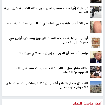
‏3 إصابات إثر اعتداء مستوطنين على عائلة الكعابنة شرق قرية
الطيبة
نحو 58 ألف إصابة بجدري الماء في قطاع غزة منذ بداية العام
أوامر إسرائيلية جديدة لاقتلاع الزيتون ومصادرة أراضٍ في
جبع شمال القدس
ترامب: أعتقد أن الحرب مع إيران ستنتهي قريبًا جدًا
عائلة بشار عقل تطالب بكشف ملابسات مقتله وإحالة
المتورطين للقضاء
الاحتلال يخطر باقتلاع أشجار من 310 دونمات والاستيلاء على
3.5 دونم جنوب جنين
أخبار جامعة النجاح