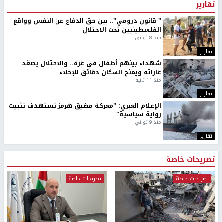
تقارير
" قانون درومي".. بين حق الدفاع عن النفس وواقع
الفلسطينيين تحت الاحتلال
منذ 8 ثواني
تقارير
شهداء بينهم أطفال في غزة.. والاحتلال يصعّد
غاراته ويمنح السكان دقائق للإخلاء
منذ 11 ثانية
تقارير
الإعلام العبري: "معركة مضيق هرمز تستهدف تثبيت
رواية سياسية"
منذ 9 ثواني
تقارير
تصريحات خاصة
تصريحات خاصة
تصريحات خاصة