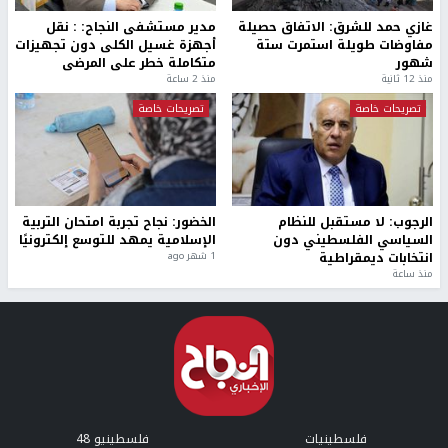
غازي حمد للشرق: الاتفاق حصيلة
مدير مستشفى النجاح: : نقل
مفاوضات طويلة استمرت ستة
أجهزة غسيل الكلى دون تجهيزات
شهور
متكاملة خطر على المرضى
منذ 12 ثانية
منذ 2 ساعة
تصريحات خاصة
تصريحات خاصة
الرجوب: لا مستقبل للنظام
الخضور: نجاح تجربة امتحان التربية
السياسي الفلسطيني دون
الإسلامية يمهد للتوسع إلكترونيًا
انتخابات ديمقراطية
1 شهر ago
منذ ساعة
فلسطينيات
فلسطينيو 48