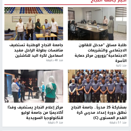
طلبة مساق "مدخل للقانون
جامعة النجاح الوطنية تستضيف
الاجتماعي والتشريعات
منافسات بطولة الراحل مفيد
الاجتماعية"يزورون مركز حماية
اسماعيل لكرة اليد للناشئين
الأسرة
منذ 48 دقيقة
منذ ثانية
بمشاركة 25 مدرباً.. جامعة النجاح
مركز إعلام النجاح يستضيف وفدًا
تطلق دورة إعداد مدربي كرة
أكاديميًا من جامعة لوليو
القدم المستوى (C)
للتكنولوجيا السويدية
منذ 51 دقيقة
منذ 9 دقيقة