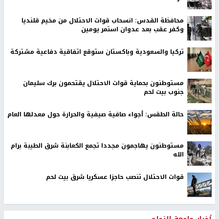
محافظة القدس: انسحاب قوات الاحتلال من مخيم قلنديا
وكفر عقب بعد عدوان استمر يومين
تركيا والسعودية وباكستان ستوقع اتفاقية دفاعية مشتركة
مستوطنون بحماية قوات الاحتلال يقتحمون برك سليمان
جنوب بيت لحم
حالة الطقس: أجواء صافية صيفية والحرارة حول معدلها العام
مستوطنون يهاجمون مجددا تجمع الكعابنة شرق الطيبة برام
الله
قوات الاحتلال تنصب حاجزا عسكريا شرق بيت لحم
أخبار جامعة النجاح