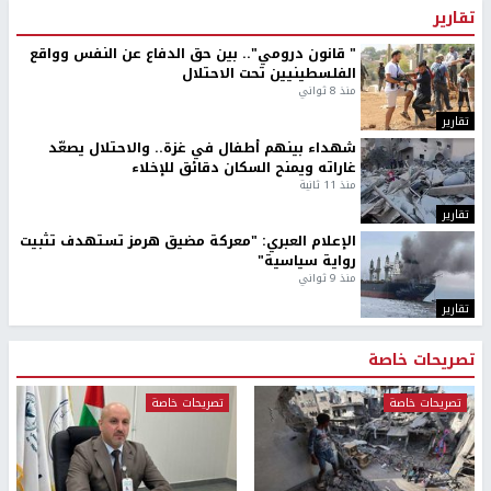
تقارير
" قانون درومي".. بين حق الدفاع عن النفس وواقع
الفلسطينيين تحت الاحتلال
منذ 8 ثواني
تقارير
شهداء بينهم أطفال في غزة.. والاحتلال يصعّد
غاراته ويمنح السكان دقائق للإخلاء
منذ 11 ثانية
تقارير
الإعلام العبري: "معركة مضيق هرمز تستهدف تثبيت
رواية سياسية"
منذ 9 ثواني
تقارير
تصريحات خاصة
تصريحات خاصة
تصريحات خاصة