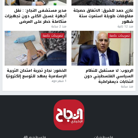
غازي حمد للشرق: الاتفاق حصيلة
مدير مستشفى النجاح: : نقل
مفاوضات طويلة استمرت ستة
أجهزة غسيل الكلى دون تجهيزات
شهور
متكاملة خطر على المرضى
منذ 12 ثانية
منذ 2 ساعة
تصريحات خاصة
تصريحات خاصة
الرجوب: لا مستقبل للنظام
الخضور: نجاح تجربة امتحان التربية
السياسي الفلسطيني دون
الإسلامية يمهد للتوسع إلكترونيًا
انتخابات ديمقراطية
1 شهر ago
منذ ساعة
فلسطينيات
فلسطينيو 48