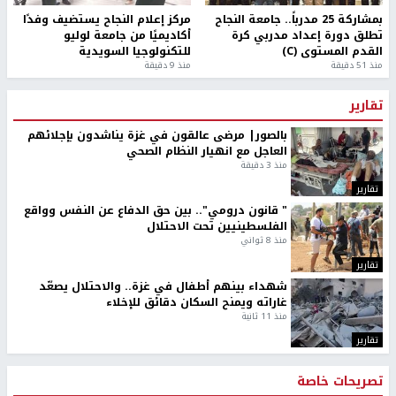
بمشاركة 25 مدرباً.. جامعة النجاح
مركز إعلام النجاح يستضيف وفدًا
تطلق دورة إعداد مدربي كرة
أكاديميًا من جامعة لوليو
القدم المستوى (C)
للتكنولوجيا السويدية
منذ 51 دقيقة
منذ 9 دقيقة
تقارير
بالصور| مرضى عالقون في غزة يناشدون بإجلائهم
العاجل مع انهيار النظام الصحي
منذ 3 دقيقة
تقارير
" قانون درومي".. بين حق الدفاع عن النفس وواقع
الفلسطينيين تحت الاحتلال
منذ 8 ثواني
تقارير
شهداء بينهم أطفال في غزة.. والاحتلال يصعّد
غاراته ويمنح السكان دقائق للإخلاء
منذ 11 ثانية
تقارير
تصريحات خاصة