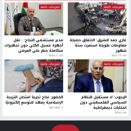
تصريحات خاصة
تصريحات خاصة
غازي حمد للشرق: الاتفاق حصيلة
مدير مستشفى النجاح: : نقل
مفاوضات طويلة استمرت ستة
أجهزة غسيل الكلى دون تجهيزات
شهور
متكاملة خطر على المرضى
منذ 12 ثانية
منذ 2 ساعة
تصريحات خاصة
تصريحات خاصة
الرجوب: لا مستقبل للنظام
الخضور: نجاح تجربة امتحان التربية
السياسي الفلسطيني دون
الإسلامية يمهد للتوسع إلكترونيًا
انتخابات ديمقراطية
1 شهر ago
منذ ساعة