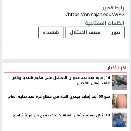
رابط قصير
https://nn.najah.edu/AVPG/
الكلمات المفتاحية
صور
قصف الاحتلال
شهداء
اخر الأخبار
16 إصابة منذ بدء عدوان الاحتلال على مخيم قلنديا وكفر
عقب شمال القدس
نحو 58 ألف إصابة بجدري الماء في قطاع غزة منذ بداية العام
الاحتلال يسلم جثمان الشهيد علاء صبيح من قرية تياسير