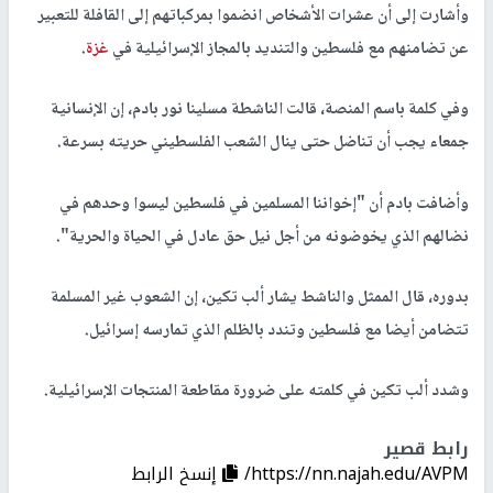
وأشارت إلى أن عشرات الأشخاص انضموا بمركباتهم إلى القافلة للتعبير
عن تضامنهم مع فلسطين والتنديد بالمجاز الإسرائيلية في
غزة
.
وفي كلمة باسم المنصة، قالت الناشطة مسلينا نور بادم، إن الإنسانية
جمعاء يجب أن تناضل حتى ينال الشعب الفلسطيني حريته بسرعة.
وأضافت بادم أن "إخواننا المسلمين في فلسطين ليسوا وحدهم في
نضالهم الذي يخوضونه من أجل نيل حق عادل في الحياة والحرية".
بدوره، قال الممثل والناشط يشار ألب تكين، إن الشعوب غير المسلمة
تتضامن أيضا مع فلسطين وتندد بالظلم الذي تمارسه إسرائيل.
وشدد ألب تكين في كلمته على ضرورة مقاطعة المنتجات الإسرائيلية.
رابط قصير
https://nn.najah.edu/AVPM/
إنسخ الرابط