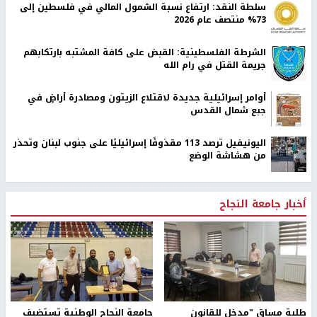
سلطة النقد: ارتفاع نسبة الشمول المالي في فلسطين إلى
73% منتصف عام 2026
الشرطة الفلسطينية: القبض على كافة المشتبه بارتكابهم
جريمة القتل في رام الله
أوامر إسرائيلية جديدة لاقتلاع الزيتون ومصادرة أراضٍ في
جبع شمال القدس
اليونيفيل ترصد 113 مقذوفًا إسرائيليًا على جنوب لبنان وتحذر
من هشاشة الوضع
أخبار جامعة النجاح
طلبة مساق "مدخل للقانون
جامعة النجاح الوطنية تستضيف