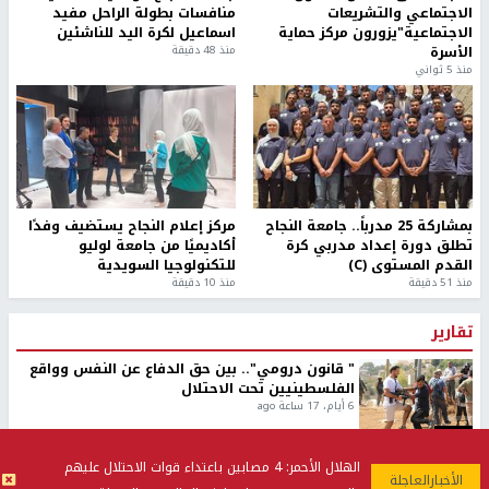
الاجتماعي والتشريعات
منافسات بطولة الراحل مفيد
الاجتماعية"يزورون مركز حماية
اسماعيل لكرة اليد للناشئين
الأسرة
منذ 48 دقيقة
منذ 5 ثواني
بمشاركة 25 مدرباً.. جامعة النجاح
مركز إعلام النجاح يستضيف وفدًا
تطلق دورة إعداد مدربي كرة
أكاديميًا من جامعة لوليو
القدم المستوى (C)
للتكنولوجيا السويدية
منذ 51 دقيقة
منذ 10 دقيقة
تقارير
" قانون درومي".. بين حق الدفاع عن النفس وواقع
الفلسطينيين تحت الاحتلال
6 أيام، 17 ساعة ago
تقارير
شهداء بينهم أطفال في غزة.. والاحتلال يصعّد
الهلال الأحمر: 4 مصابين باعتداء قوات الاحتلال عليهم
غاراته ويمنح السكان دقائق للإخلاء