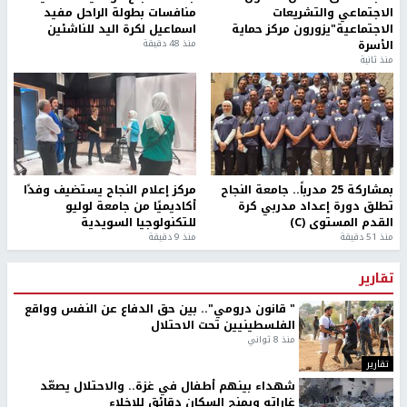
الاجتماعي والتشريعات
منافسات بطولة الراحل مفيد
الاجتماعية"يزورون مركز حماية
اسماعيل لكرة اليد للناشئين
الأسرة
منذ 48 دقيقة
منذ ثانية
بمشاركة 25 مدرباً.. جامعة النجاح
مركز إعلام النجاح يستضيف وفدًا
تطلق دورة إعداد مدربي كرة
أكاديميًا من جامعة لوليو
القدم المستوى (C)
للتكنولوجيا السويدية
منذ 51 دقيقة
منذ 9 دقيقة
تقارير
" قانون درومي".. بين حق الدفاع عن النفس وواقع
الفلسطينيين تحت الاحتلال
منذ 8 ثواني
تقارير
شهداء بينهم أطفال في غزة.. والاحتلال يصعّد
غاراته ويمنح السكان دقائق للإخلاء