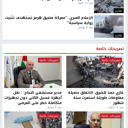
منذ 11 ثانية
تقارير
الإعلام العبري: "معركة مضيق هرمز تستهدف تثبيت
رواية سياسية"
منذ 9 ثواني
تقارير
تصريحات خاصة
تصريحات خاصة
تصريحات خاصة
غازي حمد للشرق: الاتفاق حصيلة
مدير مستشفى النجاح: : نقل
مفاوضات طويلة استمرت ستة
أجهزة غسيل الكلى دون تجهيزات
شهور
متكاملة خطر على المرضى
منذ 12 ثانية
منذ 2 ساعة
تصريحات خاصة
تصريحات خاصة