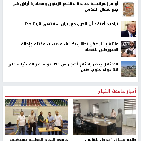
أوامر إسرائيلية جديدة لاقتلاع الزيتون ومصادرة أراضٍ في
جبع شمال القدس
ترامب: أعتقد أن الحرب مع إيران ستنتهي قريبًا جدًا
عائلة بشار عقل تطالب بكشف ملابسات مقتله وإحالة
المتورطين للقضاء
الاحتلال يخطر باقتلاع أشجار من 310 دونمات والاستيلاء على
3.5 دونم جنوب جنين
أخبار جامعة النجاح
طلبة مساق "مدخل للقانون
جامعة النجاح الوطنية تستضيف