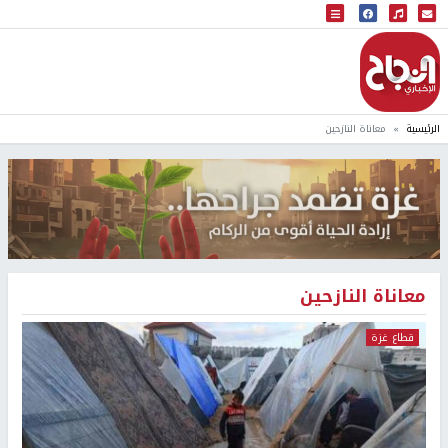
البث المباشر
إذاعة النجاح
الرئيسية
معاناة النازحين
معاناة النازحين
قطاع غزة