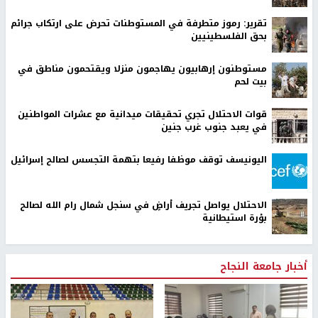
تقرير: رموز متطرفة في المستوطنات تحرض على ارتكاب جرائم
بحق الفلسطينيين
مستوطنون إرهابيون يهاجمون منزلا ويقتحمون مناطق في
بيت لحم
قوات الاحتلال تجري تحقيقات ميدانية مع عشرات المواطنين
في يعبد جنوب غرب جنين
اليونيسف توقف موظفا رفيعا بتهمة التجسس لصالح إسرائيل
الاحتلال يواصل تجريف أراضٍ في سنجل شمال رام الله لصالح
بؤرة استيطانية
أخبار جامعة النجاح