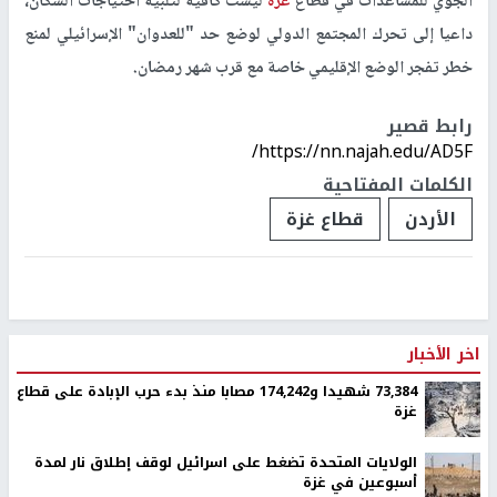
الجوي للمساعدات في قطاع
غزة
ليست كافية لتلبية احتياجات السكان،
داعيا إلى تحرك المجتمع الدولي لوضع حد "للعدوان" الإسرائيلي لمنع
خطر تفجر الوضع الإقليمي خاصة مع قرب شهر رمضان.
رابط قصير
https://nn.najah.edu/AD5F/
الكلمات المفتاحية
الأردن
قطاع غزة
اخر الأخبار
73,384 شهيدا و174,242 مصابا منذ بدء حرب الإبادة على قطاع
غزة
الولايات المتحدة تضغط على اسرائيل لوقف إطلاق نار لمدة
أسبوعين في غزة