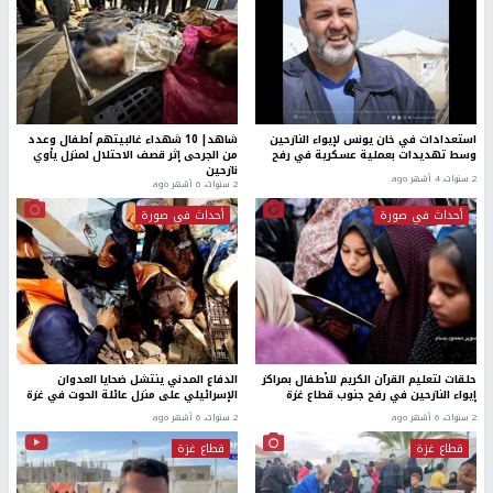
استعدادات في خان يونس لإيواء النازحين
شاهد| 10 شهداء غالبيتهم أطفال وعدد
وسط تهديدات بعملية عسكرية في رفح
من الجرحى إثر قصف الاحتلال لمنزل يأوي
نازحين
2 سنوات، 4 أشهر ago
2 سنوات، 6 أشهر ago
أحداث في صورة
أحداث في صورة
حلقات لتعليم القرآن الكريم للأطفال بمراكز
الدفاع المدني ينتشل ضحايا العدوان
إيواء النازحين في رفح جنوب قطاع غزة
الإسرائيلي على منزل عائلة الحوت في غزة
2 سنوات، 6 أشهر ago
2 سنوات، 6 أشهر ago
قطاع غزة
قطاع غزة