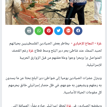
الصغيرة عند شواطئ دير البلح وسط قطاع
غزة
غزة -
النجاح الإخباري -
يخاطر بعض الصيادين الفلسطينيين بحياتهم
لصيد السمك عند شاطئ بحر دير البلح وسط قطاع
غزة
رغم القصف
المتواصل برا وبحرا وجوا وملاحقتهم من قبل الزوارق الحربية
الإسرائيلية.
وينزل عشرات الصيادين يوميا إلى شواطئ دير البلح بحثا عن ما يسدون
به رمقهم ويشبعون به جوعهم، في ظل حصار إسرائيلي خانق يحرمهم
كل مقومات الحياة الأساسية.
ويخضع الصيادون في
غزة
لحظر إسرائيلي صارم بشأن المسافة التي