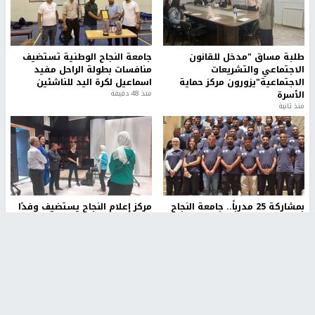
طلبة مساق "مدخل للقانون
جامعة النجاح الوطنية تستضيف
الاجتماعي والتشريعات
منافسات بطولة الراحل مفيد
الاجتماعية"يزورون مركز حماية
اسماعيل لكرة اليد للناشئين
الأسرة
منذ 48 دقيقة
منذ ثانية
بمشاركة 25 مدرباً.. جامعة النجاح
مركز إعلام النجاح يستضيف وفدًا
تطلق دورة إعداد مدربي كرة
أكاديميًا من جامعة لوليو
القدم المستوى (C)
للتكنولوجيا السويدية
منذ 51 دقيقة
منذ 9 دقيقة
تقارير
" قانون درومي".. بين حق الدفاع عن النفس وواقع
الفلسطينيين تحت الاحتلال