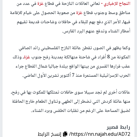
النجاح الإخباري -
تعاني العائلات النازحة في قطاع
غزة
في عدد من
مناطق وسط وجنوب قطاع
غزة
من صعوبة الحصول على خيام للإقامة
فيها، الأمر الذي دفع بهم للبقاء في حافلات وشاحنات قديمة تقيهم
أمطار الشتاء وتدفع عنهم البرد القارس.
وكما يظهر في الصور، تقطن عائلة النازح الفلسطيني رائد الصافي
المكونة من 8 أفراد في شاحنة متهالكة بمدينة رفح جنوب
غزة
، وذلك
عقب فرارها القسري من بيتها الواقع ببلدة جباليا شمال القطاع جراء
الحرب الإسرائيلية المستمرة منذ 7 أكتوبر تشرين الأول الماضي.
عائلات أخرى لم تجد سبيلا سوى حافلات تمتلكها للمكوث بها في رفح،
منها عائلة كردش التي تضطر إلى الطهي وتناول الطعام خارج الحافلة
لضيق المساحة على الرغم من تقلبات الطقس وبرد الشتاء.
رابط قصير
https://nn.najah.edu/AD72/
إنسخ الرابط