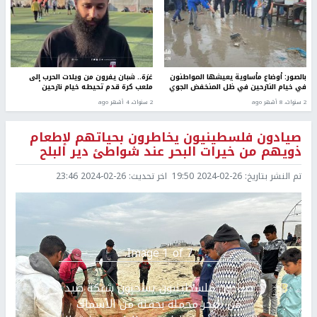
بالصور: أوضاع مأساوية يعيشها المواطنون
غزة.. شبان يفرون من ويلات الحرب إلى
في خيام النازحين في ظل المنخفض الجوي
ملعب كرة قدم تحيطه خيام نازحين
2 سنوات، 8 أشهر ago
2 سنوات، 4 أشهر ago
صيادون فلسطينيون يخاطرون بحياتهم لإطعام
ذويهم من خيرات البحر عند شواطئ دير البلح
تم النشر بتاريخ:
2024-02-26 19:50
اخر تحديث:
2024-02-26 23:46
Image 1 of 7.
صيادون فلسطينيون يسحبون شبكة صيد
Previous
التالي
من البحر محملة بحفنة من الأسماك