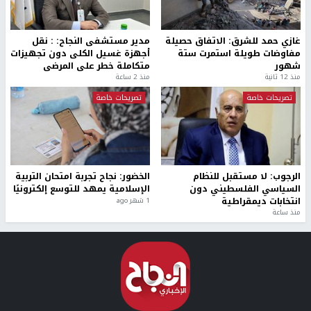
غازي حمد للشرق: الاتفاق حصيلة
مدير مستشفى النجاح: : نقل
مفاوضات طويلة استمرت ستة
أجهزة غسيل الكلى دون تجهيزات
شهور
متكاملة خطر على المرضى
منذ 12 ثانية
منذ 2 ساعة
تصريحات خاصة
تصريحات خاصة
الرجوب: لا مستقبل للنظام
الخضور: نجاح تجربة امتحان التربية
السياسي الفلسطيني دون
الإسلامية يمهد للتوسع إلكترونيًا
انتخابات ديمقراطية
1 شهر ago
منذ ساعة