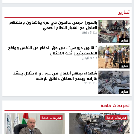
تقارير
بالصور| مرضى عالقون في غزة يناشدون بإجلائهم
العاجل مع انهيار النظام الصحي
منذ 3 دقيقة
تقارير
" قانون درومي".. بين حق الدفاع عن النفس وواقع
الفلسطينيين تحت الاحتلال
منذ 8 ثواني
تقارير
شهداء بينهم أطفال في غزة.. والاحتلال يصعّد
غاراته ويمنح السكان دقائق للإخلاء
منذ 11 ثانية
تقارير
تصريحات خاصة
تصريحات خاصة
تصريحات خاصة