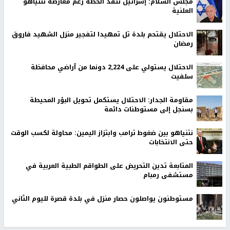
مجلس السلام: إسرائيل تنفذ الخطة رغم معارضة نتنياهو
العلنية
الاحتلال يقتحم بلدة تل تمهيدا لتفجير منزل الشهيد فاروق
رمضان
الاحتلال يستولي على 2,224 دونما من أراضي محافظة
سلفيت
مقاومة الجدار: الاحتلال يستكمل تحويل البؤر المحيطة
بسنجل إلى مستوطنات دائمة
نتنياهو بين ضغوط ترامب وابتزاز اليمين: محاولة لكسب الوقت
حتى الانتخابات
المتابعة تدين التحريض على الطواقم الطبية العربية في
مستشفى رمبام
مستوطنون يواصلون حصار منزل في بلدة قصرة لليوم الثاني