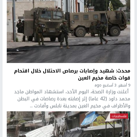
محدث: شهيد وإصابات برصاص الاحتلال خلال اقتحام
قوات خاصة مخيم العين
9 أشهر، 3 أسابيع ago
أعلنت وزارة الصحة، اليوم الأحد، استشهاد المواطن ماجد
محمد داود (42 عاما) إثر إصابته بعدة رصاصات في البطن
والأطراف في مخيم العين بمدينة نابلس وأفادت ...
فلسطينيات