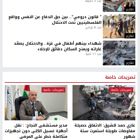
منذ 3 دقيقة
تقارير
" قانون درومي".. بين حق الدفاع عن النفس وواقع
الفلسطينيين تحت الاحتلال
منذ 8 ثواني
تقارير
شهداء بينهم أطفال في غزة.. والاحتلال يصعّد
غاراته ويمنح السكان دقائق للإخلاء
منذ 11 ثانية
تقارير
تصريحات خاصة
تصريحات خاصة
تصريحات خاصة
غازي حمد للشرق: الاتفاق حصيلة
مدير مستشفى النجاح: : نقل
مفاوضات طويلة استمرت ستة
أجهزة غسيل الكلى دون تجهيزات
شهور
متكاملة خطر على المرضى