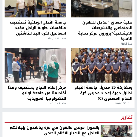
طلبة مساق "مدخل للقانون
جامعة النجاح الوطنية تستضيف
الاجتماعي والتشريعات
منافسات بطولة الراحل مفيد
الاجتماعية"يزورون مركز حماية
اسماعيل لكرة اليد للناشئين
الأسرة
منذ 48 دقيقة
منذ ثانية
بمشاركة 25 مدرباً.. جامعة النجاح
مركز إعلام النجاح يستضيف وفدًا
تطلق دورة إعداد مدربي كرة
أكاديميًا من جامعة لوليو
القدم المستوى (C)
للتكنولوجيا السويدية
منذ 51 دقيقة
منذ 9 دقيقة
تقارير
بالصور| مرضى عالقون في غزة يناشدون بإجلائهم
العاجل مع انهيار النظام الصحي