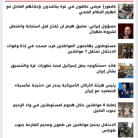
بالصور| مرضى عالقون في غزة يناشدون بإجلائهم العاجل مع
انهيار النظام الصحي
مسؤول إيراني: مضيق هرمز لن يُفتح قبل استجابة واشنطن
لشروط طهران
مستوطنون يهاجمون المواطنين قرب مسجد في إذنا وقوات
الاحتلال تعتقل 7 مواطنين
قائد «سنتكوم» يصل إسرائيل لبحث تطورات غزة والتنسيق
بشأن إيران
رئيس هيئة الأركان الأميركية يحذر من «نتيجة عكسية»
للتصعيد مع إيران
إصابة 6 مواطنين خلال هجوم لمستوطنين في واد الرخيم
جنوب الخليل
الاحتلال يحتجز مواطنين من طمون ومخيم الفارعة جنوب
طوباس