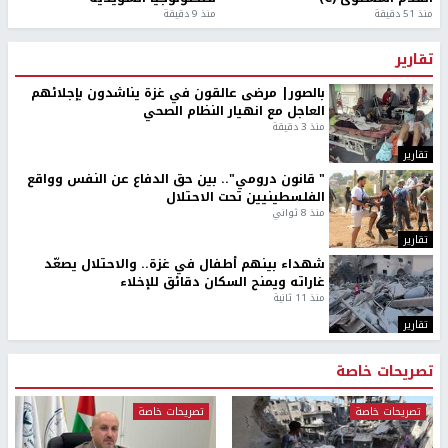
منذ 51 دقيقة
منذ 9 دقيقة
تقارير
بالصور| مرضى عالقون في غزة يناشدون بإجلائهم
العاجل مع انهيار النظام الصحي
منذ 3 دقيقة
تقارير
" قانون درومي".. بين حق الدفاع عن النفس وواقع
الفلسطينيين تحت الاحتلال
منذ 8 ثواني
تقارير
شهداء بينهم أطفال في غزة.. والاحتلال يصعّد
غاراته ويمنح السكان دقائق للإخلاء
منذ 11 ثانية
تقارير
تصريحات خاصة
تصريحات خاصة
تصريحات خاصة