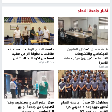
أخبار جامعة النجاح
طلبة مساق "مدخل للقانون
جامعة النجاح الوطنية تستضيف
الاجتماعي والتشريعات
منافسات بطولة الراحل مفيد
الاجتماعية"يزورون مركز حماية
اسماعيل لكرة اليد للناشئين
الأسرة
منذ 48 دقيقة
منذ ثانية
بمشاركة 25 مدرباً.. جامعة النجاح
مركز إعلام النجاح يستضيف وفدًا
تطلق دورة إعداد مدربي كرة
أكاديميًا من جامعة لوليو
القدم المستوى (C)
للتكنولوجيا السويدية