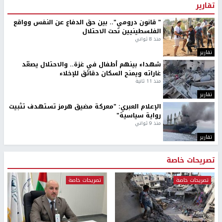
تقارير
" قانون درومي".. بين حق الدفاع عن النفس وواقع
الفلسطينيين تحت الاحتلال
منذ 8 ثواني
تقارير
شهداء بينهم أطفال في غزة.. والاحتلال يصعّد
غاراته ويمنح السكان دقائق للإخلاء
منذ 11 ثانية
تقارير
الإعلام العبري: "معركة مضيق هرمز تستهدف تثبيت
رواية سياسية"
منذ 9 ثواني
تقارير
تصريحات خاصة
تصريحات خاصة
تصريحات خاصة