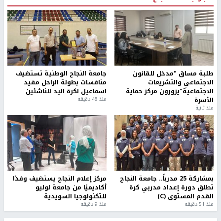
طلبة مساق "مدخل للقانون
جامعة النجاح الوطنية تستضيف
الاجتماعي والتشريعات
منافسات بطولة الراحل مفيد
الاجتماعية"يزورون مركز حماية
اسماعيل لكرة اليد للناشئين
الأسرة
منذ 48 دقيقة
منذ ثانية
بمشاركة 25 مدرباً.. جامعة النجاح
مركز إعلام النجاح يستضيف وفدًا
تطلق دورة إعداد مدربي كرة
أكاديميًا من جامعة لوليو
القدم المستوى (C)
للتكنولوجيا السويدية
منذ 51 دقيقة
منذ 9 دقيقة