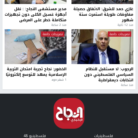
غازي حمد للشرق: الاتفاق حصيلة
مدير مستشفى النجاح: : نقل
مفاوضات طويلة استمرت ستة
أجهزة غسيل الكلى دون تجهيزات
شهور
متكاملة خطر على المرضى
منذ 12 ثانية
منذ 2 ساعة
تصريحات خاصة
تصريحات خاصة
الرجوب: لا مستقبل للنظام
الخضور: نجاح تجربة امتحان التربية
السياسي الفلسطيني دون
الإسلامية يمهد للتوسع إلكترونيًا
انتخابات ديمقراطية
1 شهر ago
منذ ساعة
فلسطينيات
فلسطينيو 48