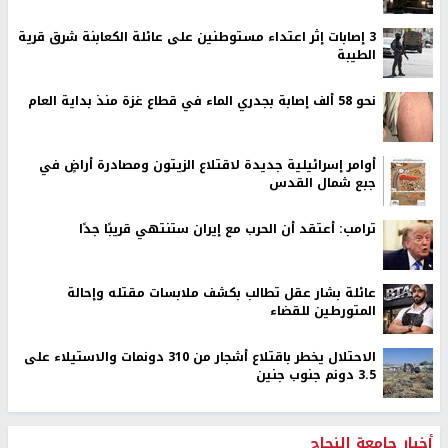
‏3 إصابات إثر اعتداء مستوطنين على عائلة الكعابنة شرق قرية
الطيبة
نحو 58 ألف إصابة بجدري الماء في قطاع غزة منذ بداية العام
أوامر إسرائيلية جديدة لاقتلاع الزيتون ومصادرة أراضٍ في
جبع شمال القدس
ترامب: أعتقد أن الحرب مع إيران ستنتهي قريبًا جدًا
عائلة بشار عقل تطالب بكشف ملابسات مقتله وإحالة
المتورطين للقضاء
الاحتلال يخطر باقتلاع أشجار من 310 دونمات والاستيلاء على
3.5 دونم جنوب جنين
أخبار جامعة النجاح