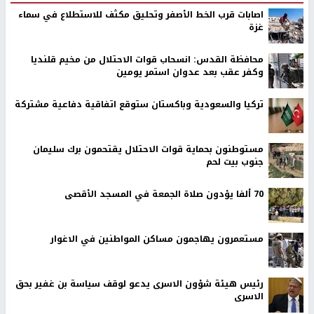
اصابات قرب الخط الأصفر وتحليق مكثف للاستطلاع في سماء
غزة
محافظة القدس: انسحاب قوات الاحتلال من مخيم قلنديا
وكفر عقب بعد عدوان استمر يومين
تركيا والسعودية وباكستان ستوقع اتفاقية دفاعية مشتركة
مستوطنون بحماية قوات الاحتلال يقتحمون برك سليمان
جنوب بيت لحم
70 ألفا يؤدون صلاة الجمعة في المسجد الأقصى
مستعمرون يهاجمون مساكن المواطنين في الاغوار
رئيس هيئة شؤون الاسرى يدعو لوقف سياسة بن غفير بحق
الاسرى