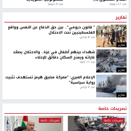
منذ 51 دقيقة
منذ 9 دقيقة
تقارير
" قانون درومي".. بين حق الدفاع عن النفس وواقع
الفلسطينيين تحت الاحتلال
منذ 8 ثواني
تقارير
شهداء بينهم أطفال في غزة.. والاحتلال يصعّد
غاراته ويمنح السكان دقائق للإخلاء
منذ 11 ثانية
تقارير
الإعلام العبري: "معركة مضيق هرمز تستهدف تثبيت
رواية سياسية"
منذ 9 ثواني
تقارير
تصريحات خاصة
تصريحات خاصة
تصريحات خاصة