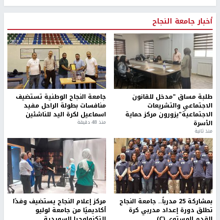
أخبار جامعة النجاح
طلبة مساق "مدخل للقانون
جامعة النجاح الوطنية تستضيف
الاجتماعي والتشريعات
منافسات بطولة الراحل مفيد
الاجتماعية"يزورون مركز حماية
اسماعيل لكرة اليد للناشئين
الأسرة
منذ 48 دقيقة
منذ ثانية
بمشاركة 25 مدرباً.. جامعة النجاح
مركز إعلام النجاح يستضيف وفدًا
تطلق دورة إعداد مدربي كرة
أكاديميًا من جامعة لوليو
القدم المستوى (C)
للتكنولوجيا السويدية