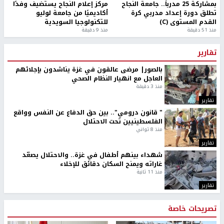
بمشاركة 25 مدرباً.. جامعة النجاح
مركز إعلام النجاح يستضيف وفدًا
تطلق دورة إعداد مدربي كرة
أكاديميًا من جامعة لوليو
القدم المستوى (C)
للتكنولوجيا السويدية
منذ 51 دقيقة
منذ 9 دقيقة
تقارير
بالصور| مرضى عالقون في غزة يناشدون بإجلائهم
العاجل مع انهيار النظام الصحي
منذ 3 دقيقة
تقارير
" قانون درومي".. بين حق الدفاع عن النفس وواقع
الفلسطينيين تحت الاحتلال
منذ 8 ثواني
تقارير
شهداء بينهم أطفال في غزة.. والاحتلال يصعّد
غاراته ويمنح السكان دقائق للإخلاء
منذ 11 ثانية
تقارير
تصريحات خاصة