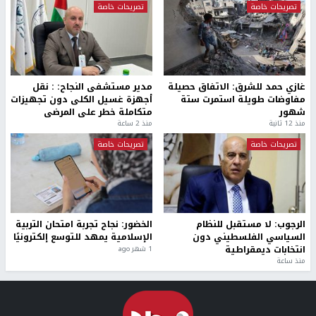
تصريحات خاصة
تصريحات خاصة
غازي حمد للشرق: الاتفاق حصيلة
مدير مستشفى النجاح: : نقل
مفاوضات طويلة استمرت ستة
أجهزة غسيل الكلى دون تجهيزات
شهور
متكاملة خطر على المرضى
منذ 12 ثانية
منذ 2 ساعة
تصريحات خاصة
تصريحات خاصة
الرجوب: لا مستقبل للنظام
الخضور: نجاح تجربة امتحان التربية
السياسي الفلسطيني دون
الإسلامية يمهد للتوسع إلكترونيًا
انتخابات ديمقراطية
1 شهر ago
منذ ساعة