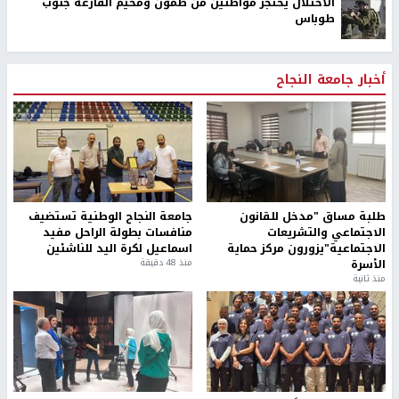
الاحتلال يحتجز مواطنين من طمون ومخيم الفارعة جنوب
طوباس
أخبار جامعة النجاح
طلبة مساق "مدخل للقانون
جامعة النجاح الوطنية تستضيف
الاجتماعي والتشريعات
منافسات بطولة الراحل مفيد
الاجتماعية"يزورون مركز حماية
اسماعيل لكرة اليد للناشئين
الأسرة
منذ 48 دقيقة
منذ ثانية