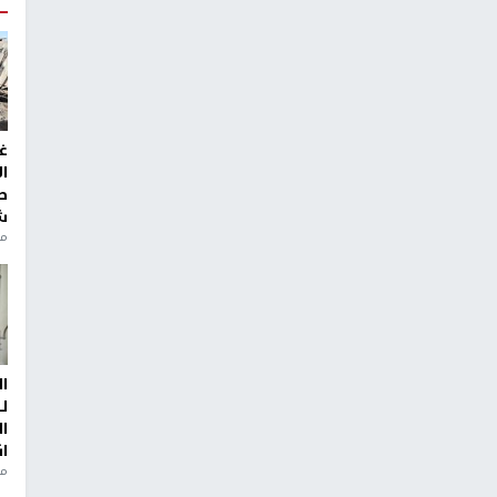
غ
ا
ط
ش
منذ 2
ا
ل
ا
ا
من