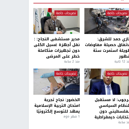
تصريحات خاصة
تصريحات خاصة
ازي حمد للشرق:
مدير مستشفى النجاح: :
لاتفاق حصيلة مفاوضات
نقل أجهزة غسيل الكلى
ويلة استمرت ستة
دون تجهيزات متكاملة
هور
خطر على المرضى
1 ثانية
منذ 2 ساعة
تصريحات خاصة
تصريحات خاصة
لرجوب: لا مستقبل
الخضور: نجاح تجربة
لنظام السياسي
امتحان التربية الإسلامية
لفلسطيني دون
يمهد للتوسع إلكترونيًا
نتخابات ديمقراطية
1 شهر ago
ذ ساعة