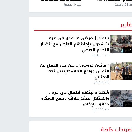
5 دقيقة
منذ 9 دقيقة
قارير
بالصور| مرضى عالقون في غزة
يناشدون بإجلائهم العاجل مع انهيار
النظام الصحي
قارير
منذ 3 دقيقة
" قانون درومي".. بين حق الدفاع عن
النفس وواقع الفلسطينيين تحت
الاحتلال
قارير
منذ 8 ثواني
شهداء بينهم أطفال في غزة..
والاحتلال يصعّد غاراته ويمنح السكان
دقائق للإخلاء
قارير
منذ 11 ثانية
صريحات خاصة