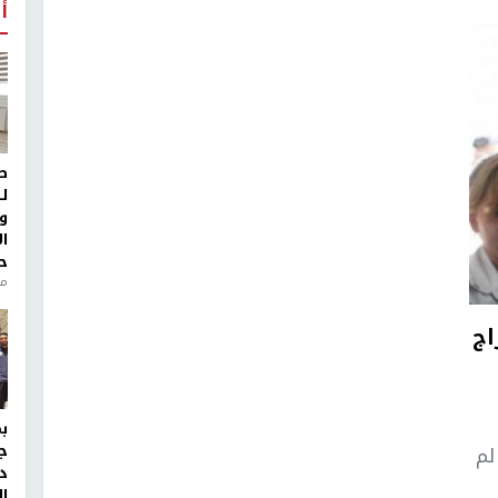
أ
ط
ل
و
ا
ح
من
اج
لم
ج
د
ال