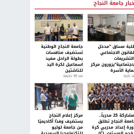
خبار جامعة النجاح
لبة مساق "مدخل
جامعة النجاح الوطنية
لقانون الاجتماعي
تستضيف منافسات
التشريعات
بطولة الراحل مفيد
لاجتماعية"يزورون مركز
اسماعيل لكرة اليد
ماية الأسرة
للناشئين
ذ ثانية
منذ 48 دقيقة
بمشاركة 25 مدرباً..
مركز إعلام النجاح
امعة النجاح تطلق
يستضيف وفدًا أكاديميًا
ورة إعداد مدربي كرة
من جامعة لوليو
قدم المستوى (C)
للتكنولوجيا السويدية