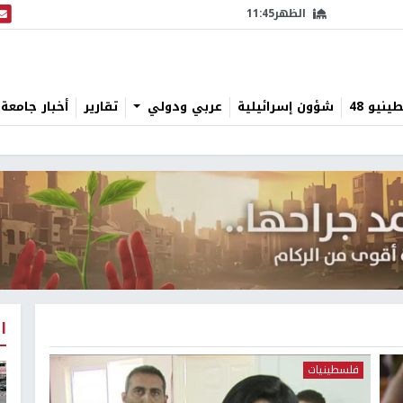
الظهر
11:45
البث
نيو 48
شؤون إسرائيلية
عربي ودولي
تقارير
أخبار جامعة 
ا
فلسطينيات