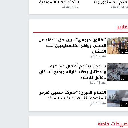
قدم المستوى (C)
للتكنولوجيا السويدية
5 دقيقة
منذ 9 دقيقة
قارير
" قانون درومي".. بين حق الدفاع عن
النفس وواقع الفلسطينيين تحت
الاحتلال
قارير
منذ 8 ثواني
شهداء بينهم أطفال في غزة..
والاحتلال يصعّد غاراته ويمنح السكان
دقائق للإخلاء
قارير
منذ 11 ثانية
الإعلام العبري: "معركة مضيق هرمز
تستهدف تثبيت رواية سياسية"
منذ 9 ثواني
قارير
صريحات خاصة