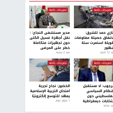
تصريحات خاصة
تصريحات خاصة
ازي حمد للشرق:
مدير مستشفى النجاح: :
لاتفاق حصيلة مفاوضات
نقل أجهزة غسيل الكلى
ويلة استمرت ستة
دون تجهيزات متكاملة
هور
خطر على المرضى
1 ثانية
منذ 2 ساعة
تصريحات خاصة
تصريحات خاصة
لرجوب: لا مستقبل
الخضور: نجاح تجربة
لنظام السياسي
امتحان التربية الإسلامية
لفلسطيني دون
يمهد للتوسع إلكترونيًا
نتخابات ديمقراطية
1 شهر ago
ذ ساعة