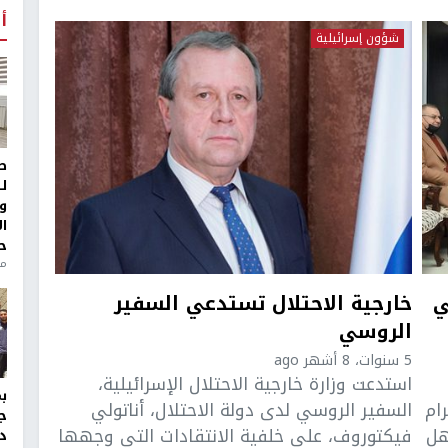
أ
شؤون إسرائيلية
ط
ل
و
ا
ح
من
ي
خارجية الاحتلال تستدعي السفير
الروسي
5 سنوات، 8 أشهر ago
استدعت وزارة خارجية الاحتلال الإسرائيلية،
ام
السفير الروسي لدى دولة الاحتلال، أناتولي
ج
هل
فيكتوروف، على خلفية الانتقادات التي وجهها
د