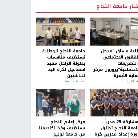
خبار جامعة النجاح
لبة مساق "مدخل
جامعة النجاح الوطنية
لقانون الاجتماعي
تستضيف منافسات
التشريعات
بطولة الراحل مفيد
لاجتماعية"يزورون مركز
اسماعيل لكرة اليد
ماية الأسرة
للناشئين
ذ ثانية
منذ 48 دقيقة
بمشاركة 25 مدرباً..
مركز إعلام النجاح
امعة النجاح تطلق
يستضيف وفدًا أكاديميًا
ورة إعداد مدربي كرة
من جامعة لوليو