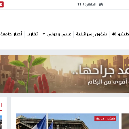
الظهر
11:45
البث
نيو 48
شؤون إسرائيلية
عربي ودولي
تقارير
أخبار جامعة 
ا
شؤون دولية