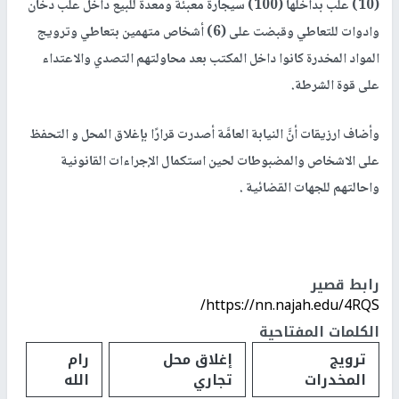
(10) علب بداخلها (100) سيجارة معبئة ومعدة للبيع داخل علب دخان
وادوات للتعاطي وقبضت على (6) أشخاص متهمين بتعاطي وترويج
المواد المخدرة كانوا داخل المكتب بعد محاولتهم التصدي والاعتداء
على قوة الشرطة.
وأضاف ارزيقات أنَّ النيابة العامَّة أصدرت قرارًا بإغلاق المحل و التحفظ
على الاشخاص والمضبوطات لحين استكمال الإجراءات القانونية
واحالتهم للجهات القضائية .
رابط قصير
https://nn.najah.edu/4RQS/
الكلمات المفتاحية
ترويج
إغلاق محل
رام
المخدرات
تجاري
الله