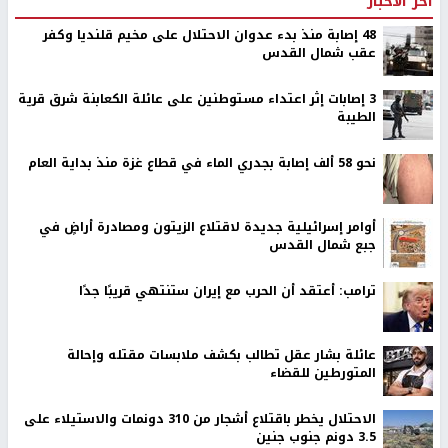
اخر الأخبار
48 إصابة منذ بدء عدوان الاحتلال على مخيم قلنديا وكفر
عقب شمال القدس
‏3 إصابات إثر اعتداء مستوطنين على عائلة الكعابنة شرق قرية
الطيبة
نحو 58 ألف إصابة بجدري الماء في قطاع غزة منذ بداية العام
أوامر إسرائيلية جديدة لاقتلاع الزيتون ومصادرة أراضٍ في
جبع شمال القدس
ترامب: أعتقد أن الحرب مع إيران ستنتهي قريبًا جدًا
عائلة بشار عقل تطالب بكشف ملابسات مقتله وإحالة
المتورطين للقضاء
الاحتلال يخطر باقتلاع أشجار من 310 دونمات والاستيلاء على
3.5 دونم جنوب جنين