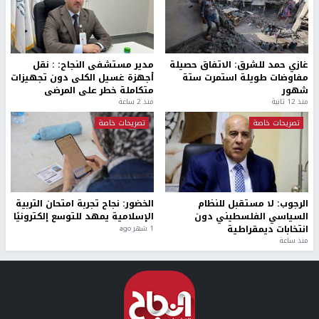
غازي حمد للشرق: الاتفاق حصيلة
مدير مستشفى النجاح: : نقل
مفاوضات طويلة استمرت ستة
أجهزة غسيل الكلى دون تجهيزات
شهور
متكاملة خطر على المرضى
منذ 12 ثانية
منذ 2 ساعة
تصريحات خاصة
تصريحات خاصة
الرجوب: لا مستقبل للنظام
الخضور: نجاح تجربة امتحان التربية
السياسي الفلسطيني دون
الإسلامية يمهد للتوسع إلكترونيًا
انتخابات ديمقراطية
1 شهر ago
منذ ساعة