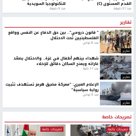
القدم المستوى (C)
للتكنولوجيا السويدية
منذ 51 دقيقة
منذ 9 دقيقة
تقارير
" قانون درومي".. بين حق الدفاع عن النفس وواقع
الفلسطينيين تحت الاحتلال
منذ 8 ثواني
تقارير
شهداء بينهم أطفال في غزة.. والاحتلال يصعّد
غاراته ويمنح السكان دقائق للإخلاء
منذ 11 ثانية
تقارير
الإعلام العبري: "معركة مضيق هرمز تستهدف تثبيت
رواية سياسية"
منذ 9 ثواني
تقارير
تصريحات خاصة
تصريحات خاصة
تصريحات خاصة