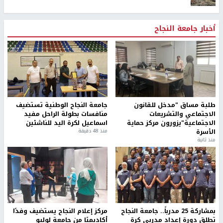
أخبار جامعة النجاح
طلبة مساق "مدخل للقانون
جامعة النجاح الوطنية تستضيف
الاجتماعي والتشريعات
منافسات بطولة الراحل مفيد
الاجتماعية"يزورون مركز حماية
اسماعيل لكرة اليد للناشئين
الأسرة
منذ 48 دقيقة
منذ ثانية
بمشاركة 25 مدرباً.. جامعة النجاح
مركز إعلام النجاح يستضيف وفدًا
تطلق دورة إعداد مدربي كرة
أكاديميًا من جامعة لوليو