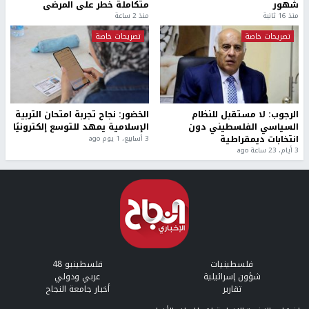
شهور
متكاملة خطر على المرضى
منذ 16 ثانية
منذ 2 ساعة
تصريحات خاصة
تصريحات خاصة
الرجوب: لا مستقبل للنظام
الخضور: نجاح تجربة امتحان التربية
السياسي الفلسطيني دون
الإسلامية يمهد للتوسع إلكترونيًا
انتخابات ديمقراطية
3 أسابيع، 1 يوم ago
3 أيام، 23 ساعة ago
فلسطينيات
فلسطينيو 48
شؤون إسرائيلية
عربي ودولي
تقارير
أخبار جامعة النجاح