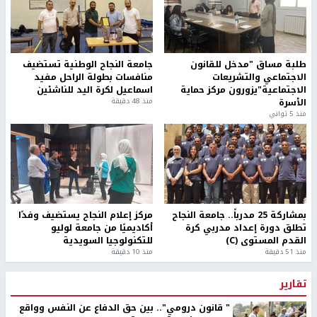
طلبة مساق "مدخل للقانون
جامعة النجاح الوطنية تستضيف
الاجتماعي والتشريعات
منافسات بطولة الراحل مفيد
الاجتماعية"يزورون مركز حماية
اسماعيل لكرة اليد للناشئين
الأسرة
منذ 48 دقيقة
منذ 5 ثواني
بمشاركة 25 مدرباً.. جامعة النجاح
مركز إعلام النجاح يستضيف وفدًا
تطلق دورة إعداد مدربي كرة
أكاديميًا من جامعة لوليو
القدم المستوى (C)
للتكنولوجيا السويدية
منذ 51 دقيقة
منذ 10 دقيقة
تقارير
" قانون درومي".. بين حق الدفاع عن النفس وواقع