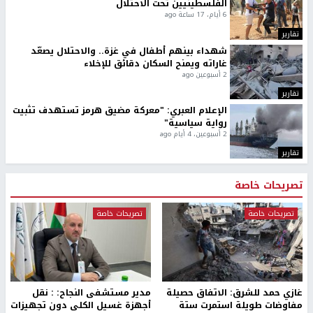
الفلسطينيين تحت الاحتلال
6 أيام، 17 ساعة ago
تقارير
شهداء بينهم أطفال في غزة.. والاحتلال يصعّد
غاراته ويمنح السكان دقائق للإخلاء
2 أسبوعين ago
تقارير
الإعلام العبري: "معركة مضيق هرمز تستهدف تثبيت
رواية سياسية"
2 أسبوعين، 4 أيام ago
تقارير
تصريحات خاصة
تصريحات خاصة
تصريحات خاصة
غازي حمد للشرق: الاتفاق حصيلة
مدير مستشفى النجاح: : نقل
مفاوضات طويلة استمرت ستة
أجهزة غسيل الكلى دون تجهيزات