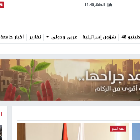
الظهر
11:45
البث
نيو 48
شؤون إسرائيلية
عربي ودولي
تقارير
أخبار جامعة 
ا
بيت لحم