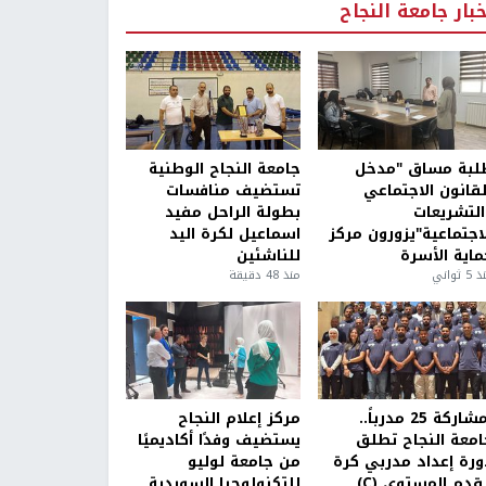
خبار جامعة النجاح
لبة مساق "مدخل
جامعة النجاح الوطنية
لقانون الاجتماعي
تستضيف منافسات
التشريعات
بطولة الراحل مفيد
لاجتماعية"يزورون مركز
اسماعيل لكرة اليد
ماية الأسرة
للناشئين
5 ثواني
منذ 48 دقيقة
بمشاركة 25 مدرباً..
مركز إعلام النجاح
امعة النجاح تطلق
يستضيف وفدًا أكاديميًا
ورة إعداد مدربي كرة
من جامعة لوليو
قدم المستوى (C)
للتكنولوجيا السويدية