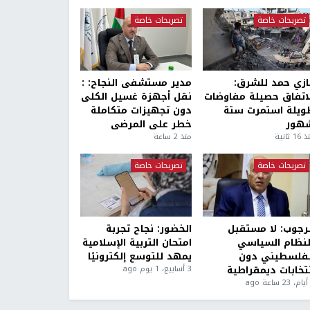
تصريحات خاصة
تصريحات خاصة
ازي حمد للشرق:
مدير مستشفى النجاح: :
لاتفاق حصيلة مفاوضات
نقل أجهزة غسيل الكلى
ويلة استمرت ستة
دون تجهيزات متكاملة
هور
خطر على المرضى
1 ثانية
منذ 2 ساعة
تصريحات خاصة
تصريحات خاصة
لرجوب: لا مستقبل
الخضور: نجاح تجربة
لنظام السياسي
امتحان التربية الإسلامية
لفلسطيني دون
يمهد للتوسع إلكترونيًا
نتخابات ديمقراطية
3 أسابيع، 1 يوم ago