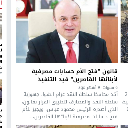
أ
ط
ل
و
ا
ح
قانون "فتح الأم حسابات مصرفية
منذ 
لأبنائها القاصرين" قيد التنفيذ
6 سنوات، 9 أشهر ago
اليوم الثلاثاء، لليوم الـ 27
أكد محافظ سلطة النقد عزام الشوا، جهوزية
يث
سلطة النقد والمصارف لتطبيق القرار بقانون،
الذي أصدره الرئيس محمود عباس، ويجيز للأم
فتح حسابات مصرفية لأبنائها القاصرين، ...
ج
د
ال