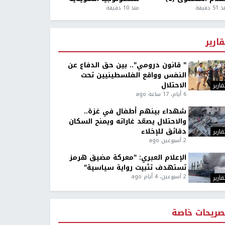
5 دقيقة
منذ 10 دقيقة
قارير
" قانون درومي".. بين حق الدفاع عن
النفس وواقع الفلسطينيين تحت
الاحتلال
قارير
6 أيام، 17 ساعة ago
شهداء بينهم أطفال في غزة..
والاحتلال يصعّد غاراته ويمنح السكان
دقائق للإخلاء
قارير
2 أسبوعين ago
الإعلام العبري: "معركة مضيق هرمز
تستهدف تثبيت رواية سياسية"
2 أسبوعين، 4 أيام ago
قارير
صريحات خاصة