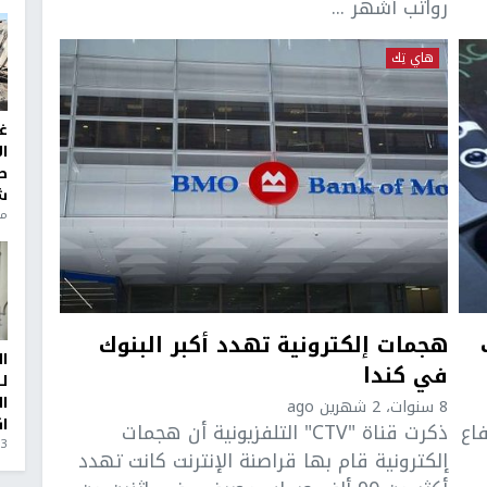
رواتب أشهر ...
هاي تِك
غ
ا
ط
ش
منذ 6
هجمات إلكترونية تهدد أكبر البنوك
ا
في كندا
ل
ا
8 سنوات، 2 شهرين ago
ا
اع
ذكرت قناة "CTV" التلفزيونية أن هجمات
3 أيام، 23 ساعة ago
إلكترونية قام بها قراصنة الإنترنت كانت تهدد