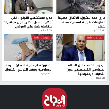
غازي حمد للشرق: الاتفاق حصيلة
مدير مستشفى النجاح: : نقل
مفاوضات طويلة استمرت ستة
أجهزة غسيل الكلى دون تجهيزات
شهور
متكاملة خطر على المرضى
منذ 12 ثانية
منذ 2 ساعة
تصريحات خاصة
تصريحات خاصة
الرجوب: لا مستقبل للنظام
الخضور: نجاح تجربة امتحان التربية
السياسي الفلسطيني دون
الإسلامية يمهد للتوسع إلكترونيًا
انتخابات ديمقراطية
1 شهر ago
منذ ساعة