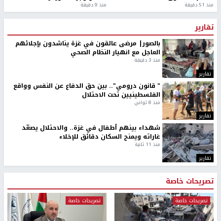
منذ 51 دقيقة
منذ 9 دقيقة
تقارير
بالصور| مرضى عالقون في غزة يناشدون بإجلائهم
العاجل مع انهيار النظام الصحي
منذ 3 دقيقة
تقارير
" قانون درومي".. بين حق الدفاع عن النفس وواقع
الفلسطينيين تحت الاحتلال
منذ 8 ثواني
تقارير
شهداء بينهم أطفال في غزة.. والاحتلال يصعّد
غاراته ويمنح السكان دقائق للإخلاء
منذ 11 ثانية
تقارير
تصريحات خاصة
تصريحات خاصة
تصريحات خاصة