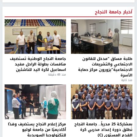
أخبار جامعة النجاح
طلبة مساق "مدخل للقانون
جامعة النجاح الوطنية تستضيف
الاجتماعي والتشريعات
منافسات بطولة الراحل مفيد
الاجتماعية"يزورون مركز حماية
اسماعيل لكرة اليد للناشئين
الأسرة
منذ 48 دقيقة
منذ ثانية
بمشاركة 25 مدرباً.. جامعة النجاح
مركز إعلام النجاح يستضيف وفدًا
تطلق دورة إعداد مدربي كرة
أكاديميًا من جامعة لوليو
القدم المستوى (C)
للتكنولوجيا السويدية