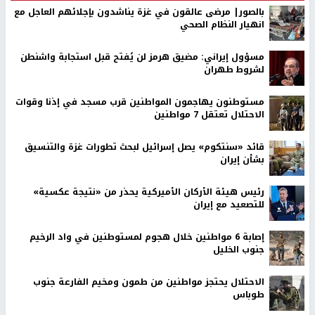
بالصور| مرضى عالقون في غزة يناشدون بإجلائهم العاجل مع
انهيار النظام الصحي
مسؤول إيراني: مضيق هرمز لن يُفتح قبل استجابة واشنطن
لشروط طهران
مستوطنون يهاجمون المواطنين قرب مسجد في إذنا وقوات
الاحتلال تعتقل 7 مواطنين
قائد «سنتكوم» يصل إسرائيل لبحث تطورات غزة والتنسيق
بشأن إيران
رئيس هيئة الأركان الأميركية يحذر من «نتيجة عكسية»
للتصعيد مع إيران
إصابة 6 مواطنين خلال هجوم لمستوطنين في واد الرخيم
جنوب الخليل
الاحتلال يحتجز مواطنين من طمون ومخيم الفارعة جنوب
طوباس