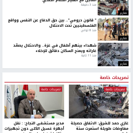
العاجل مع انهيار النظام الصحي
منذ 3 دقيقة
تقارير
" قانون درومي".. بين حق الدفاع عن النفس وواقع
الفلسطينيين تحت الاحتلال
منذ 8 ثواني
تقارير
شهداء بينهم أطفال في غزة.. والاحتلال يصعّد
غاراته ويمنح السكان دقائق للإخلاء
منذ 11 ثانية
تقارير
تصريحات خاصة
تصريحات خاصة
تصريحات خاصة
غازي حمد للشرق: الاتفاق حصيلة
مدير مستشفى النجاح: : نقل
مفاوضات طويلة استمرت ستة
أجهزة غسيل الكلى دون تجهيزات