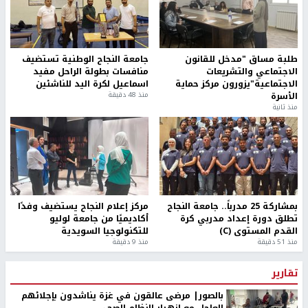
طلبة مساق "مدخل للقانون
جامعة النجاح الوطنية تستضيف
الاجتماعي والتشريعات
منافسات بطولة الراحل مفيد
الاجتماعية"يزورون مركز حماية
اسماعيل لكرة اليد للناشئين
الأسرة
منذ 48 دقيقة
منذ ثانية
بمشاركة 25 مدرباً.. جامعة النجاح
مركز إعلام النجاح يستضيف وفدًا
تطلق دورة إعداد مدربي كرة
أكاديميًا من جامعة لوليو
القدم المستوى (C)
للتكنولوجيا السويدية
منذ 51 دقيقة
منذ 9 دقيقة
تقارير
بالصور| مرضى عالقون في غزة يناشدون بإجلائهم