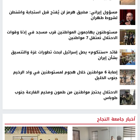
مسؤول إيراني: مضيق هرمز لن يُفتح قبل استجابة واشنطن
لشروط طهران
مستوطنون يهاجمون المواطنين قرب مسجد في إذنا وقوات
الاحتلال تعتقل 7 مواطنين
قائد «سنتكوم» يصل إسرائيل لبحث تطورات غزة والتنسيق
بشأن إيران
إصابة 6 مواطنين خلال هجوم لمستوطنين في واد الرخيم
جنوب الخليل
الاحتلال يحتجز مواطنين من طمون ومخيم الفارعة جنوب
طوباس
أخبار جامعة النجاح