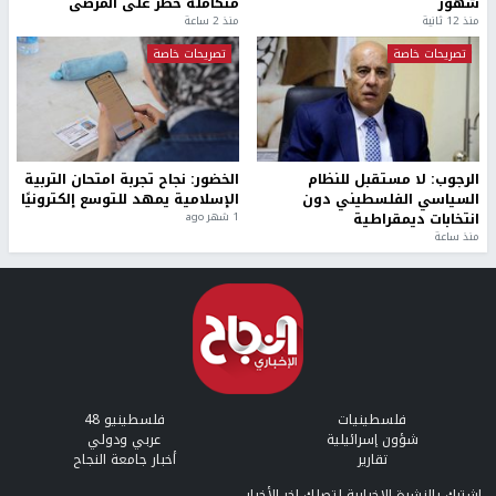
شهور
متكاملة خطر على المرضى
منذ 12 ثانية
منذ 2 ساعة
تصريحات خاصة
تصريحات خاصة
الرجوب: لا مستقبل للنظام
الخضور: نجاح تجربة امتحان التربية
السياسي الفلسطيني دون
الإسلامية يمهد للتوسع إلكترونيًا
انتخابات ديمقراطية
1 شهر ago
منذ ساعة
فلسطينيات
فلسطينيو 48
شؤون إسرائيلية
عربي ودولي
تقارير
أخبار جامعة النجاح
إشترك بالنشرة الإخبارية لتصلك اخر الأخبار