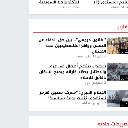
قدم المستوى (C)
للتكنولوجيا السويدية
5 دقيقة
منذ 10 دقيقة
قارير
" قانون درومي".. بين حق الدفاع عن
النفس وواقع الفلسطينيين تحت
الاحتلال
قارير
6 أيام، 17 ساعة ago
شهداء بينهم أطفال في غزة..
والاحتلال يصعّد غاراته ويمنح السكان
دقائق للإخلاء
قارير
2 أسبوعين ago
الإعلام العبري: "معركة مضيق هرمز
تستهدف تثبيت رواية سياسية"
2 أسبوعين، 4 أيام ago
قارير
صريحات خاصة