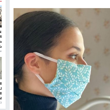
غ
ا
ط
ش
منذ 6
ا
ل
ا
ا
3 أيام، 23 ساعة ago