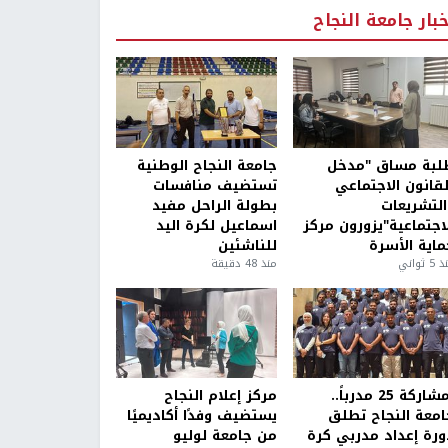
خبار جامعة النجاح
لبة مساق "مدخل
جامعة النجاح الوطنية
لقانون الاجتماعي
تستضيف منافسات
التشريعات
بطولة الراحل مفيد
لاجتماعية"يزورون مركز
اسماعيل لكرة اليد
ماية الأسرة
للناشئين
5 ثواني
منذ 48 دقيقة
بمشاركة 25 مدرباً..
مركز إعلام النجاح
امعة النجاح تطلق
يستضيف وفدًا أكاديميًا
ورة إعداد مدربي كرة
من جامعة لوليو