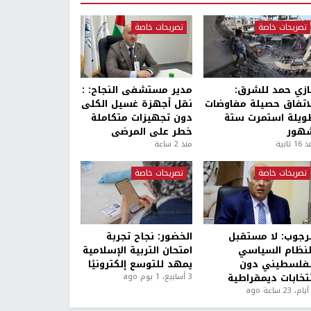
تصريحات خاصة
تصريحات خاصة
ازي حمد للشرق:
مدير مستشفى النجاح: :
لاتفاق حصيلة مفاوضات
نقل أجهزة غسيل الكلى
ويلة استمرت ستة
دون تجهيزات متكاملة
هور
خطر على المرضى
1 ثانية
منذ 2 ساعة
تصريحات خاصة
تصريحات خاصة
لرجوب: لا مستقبل
الخضور: نجاح تجربة
لنظام السياسي
امتحان التربية الإسلامية
لفلسطيني دون
يمهد للتوسع إلكترونيًا
نتخابات ديمقراطية
3 أسابيع، 1 يوم ago