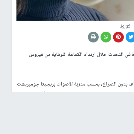
كورونا
ي التحدث خلال ارتداء الكمامة، للوقاية من فيروس
ف بدون الصراخ، بحسب مدربة الأصوات بريجيتا جومبريشت
 التحدث بصوت مرتفع فيما هناك كمامة نظرا لأن النسيج
من البطن باستخدام الحجاب الحاجز لإعطاء الصوت مزيدا