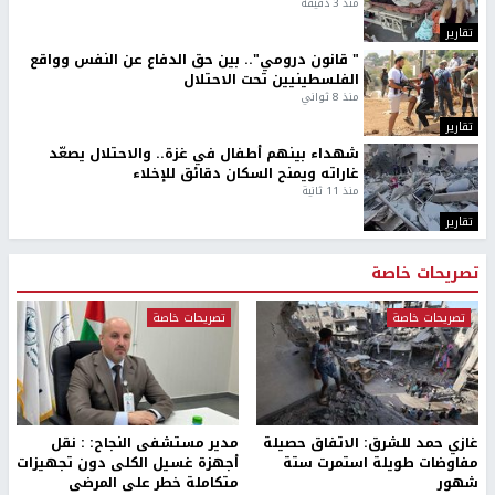
منذ 3 دقيقة
تقارير
" قانون درومي".. بين حق الدفاع عن النفس وواقع
الفلسطينيين تحت الاحتلال
منذ 8 ثواني
تقارير
شهداء بينهم أطفال في غزة.. والاحتلال يصعّد
غاراته ويمنح السكان دقائق للإخلاء
منذ 11 ثانية
تقارير
تصريحات خاصة
تصريحات خاصة
تصريحات خاصة
غازي حمد للشرق: الاتفاق حصيلة
مدير مستشفى النجاح: : نقل
مفاوضات طويلة استمرت ستة
أجهزة غسيل الكلى دون تجهيزات
شهور
متكاملة خطر على المرضى