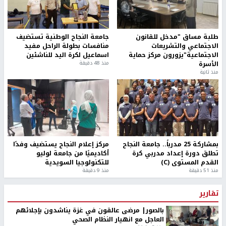
طلبة مساق "مدخل للقانون
جامعة النجاح الوطنية تستضيف
الاجتماعي والتشريعات
منافسات بطولة الراحل مفيد
الاجتماعية"يزورون مركز حماية
اسماعيل لكرة اليد للناشئين
الأسرة
منذ 48 دقيقة
منذ ثانية
بمشاركة 25 مدرباً.. جامعة النجاح
مركز إعلام النجاح يستضيف وفدًا
تطلق دورة إعداد مدربي كرة
أكاديميًا من جامعة لوليو
القدم المستوى (C)
للتكنولوجيا السويدية
منذ 51 دقيقة
منذ 9 دقيقة
تقارير
بالصور| مرضى عالقون في غزة يناشدون بإجلائهم
العاجل مع انهيار النظام الصحي