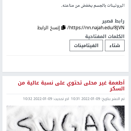
البروتينات بالجسم يخفض من مناعته.
رابط قصير
https://nn.najah.edu/8JVN/
إنسخ الرابط
الكلمات المفتاحية
شتاء
الفيتامينات
أطعمة غير محلى تحتوي على نسبة عالية من
السكر
تم النشر بتاريخ:
2022-01-09 10:31
اخر تحديث:
2022-01-09 10:32