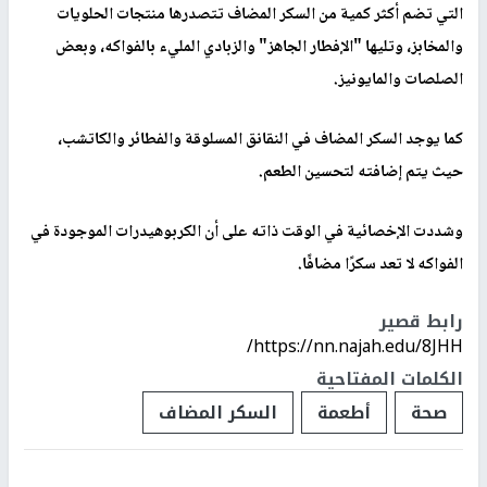
التي تضم أكثر كمية من السكر المضاف تتصدرها منتجات الحلويات
والمخابز، وتليها "الإفطار الجاهز" والزبادي المليء بالفواكه، وبعض
الصلصات والمايونيز.
كما يوجد السكر المضاف في النقانق المسلوقة والفطائر والكاتشب،
حيث يتم إضافته لتحسين الطعم.
وشددت الإخصائية في الوقت ذاته على أن الكربوهيدرات الموجودة في
الفواكه لا تعد سكرًا مضافًا.
رابط قصير
https://nn.najah.edu/8JHH/
الكلمات المفتاحية
صحة
أطعمة
السكر المضاف