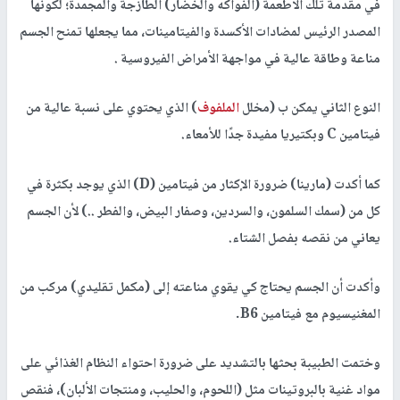
في مقدمة تلك الأطعمة (الفواكه والخضار) الطازجة والمجمدة؛ لكونها
المصدر الرئيس لمضادات الأكسدة والفيتامينات، مما يجعلها تمنح الجسم
مناعة وطاقة عالية في مواجهة الأمراض الفيروسية .
النوع الثاني يمكن ب (مخلل
الملفوف
) الذي يحتوي على نسبة عالية من
فيتامين C وبكتيريا مفيدة جدًا للأمعاء.
كما أكدت (مارينا) ضرورة الإكثار من فيتامين (D) الذي يوجد بكثرة في
كل من (سمك السلمون، والسردين، وصفار البيض، والفطر ..) لأن الجسم
يعاني من نقصه بفصل الشتاء.
وأكدت أن الجسم يحتاج كي يقوي مناعته إلى (مكمل تقليدي) مركب من
المغنيسيوم مع فيتامين B6.
وختمت الطبيبة بحثها بالتشديد على ضرورة احتواء النظام الغذائي على
مواد غنية بالبروتينات مثل (اللحوم، والحليب، ومنتجات الألبان)، فنقص