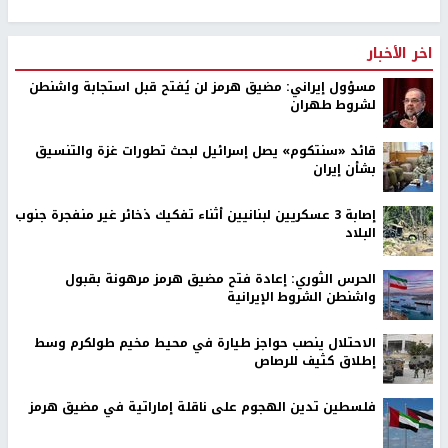
اخر الأخبار
مسؤول إيراني: مضيق هرمز لن يُفتح قبل استجابة واشنطن
لشروط طهران
قائد «سنتكوم» يصل إسرائيل لبحث تطورات غزة والتنسيق
بشأن إيران
إصابة 3 عسكريين لبنانيين أثناء تفكيك ذخائر غير منفجرة جنوب
البلاد
الحرس الثوري: إعادة فتح مضيق هرمز مرهونة بقبول
واشنطن الشروط الإيرانية
الاحتلال ينصب حواجز طيارة في محيط مخيم طولكرم وسط
إطلاق كثيف للرصاص
فلسطين تدين الهجوم على ناقلة إماراتية في مضيق هرمز