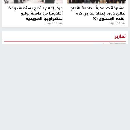
بمشاركة 25 مدرباً.. جامعة النجاح
مركز إعلام النجاح يستضيف وفدًا
تطلق دورة إعداد مدربي كرة
أكاديميًا من جامعة لوليو
القدم المستوى (C)
للتكنولوجيا السويدية
منذ 51 دقيقة
منذ 10 دقيقة
تقارير
" قانون درومي".. بين حق الدفاع عن النفس وواقع
الفلسطينيين تحت الاحتلال
6 أيام، 17 ساعة ago
تقارير
شهداء بينهم أطفال في غزة.. والاحتلال يصعّد
غاراته ويمنح السكان دقائق للإخلاء
2 أسبوعين ago
تقارير
الإعلام العبري: "معركة مضيق هرمز تستهدف تثبيت
رواية سياسية"
2 أسبوعين، 4 أيام ago
تقارير
تصريحات خاصة