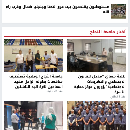
مستوطنون يقتحمون بيت عور التحتا وجلجليا شمال وغرب رام
الله
أخبار جامعة النجاح
طلبة مساق "مدخل للقانون
جامعة النجاح الوطنية تستضيف
الاجتماعي والتشريعات
منافسات بطولة الراحل مفيد
الاجتماعية"يزورون مركز حماية
اسماعيل لكرة اليد للناشئين
الأسرة
منذ 48 دقيقة
منذ 5 ثواني