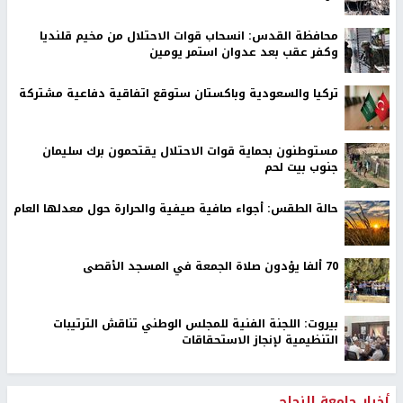
محافظة القدس: انسحاب قوات الاحتلال من مخيم قلنديا
وكفر عقب بعد عدوان استمر يومين
تركيا والسعودية وباكستان ستوقع اتفاقية دفاعية مشتركة
مستوطنون بحماية قوات الاحتلال يقتحمون برك سليمان
جنوب بيت لحم
حالة الطقس: أجواء صافية صيفية والحرارة حول معدلها العام
70 ألفا يؤدون صلاة الجمعة في المسجد الأقصى
بيروت: اللجنة الفنية للمجلس الوطني تناقش الترتيبات
التنظيمية لإنجاز الاستحقاقات
أخبار جامعة النجاح