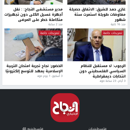
غازي حمد للشرق: الاتفاق حصيلة
مدير مستشفى النجاح: : نقل
مفاوضات طويلة استمرت ستة
أجهزة غسيل الكلى دون تجهيزات
شهور
متكاملة خطر على المرضى
منذ 16 ثانية
منذ 2 ساعة
تصريحات خاصة
تصريحات خاصة
الرجوب: لا مستقبل للنظام
الخضور: نجاح تجربة امتحان التربية
السياسي الفلسطيني دون
الإسلامية يمهد للتوسع إلكترونيًا
انتخابات ديمقراطية
3 أسابيع، 1 يوم ago
3 أيام، 23 ساعة ago
فلسطينيات
فلسطينيو 48