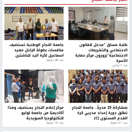
طلبة مساق "مدخل للقانون
جامعة النجاح الوطنية تستضيف
الاجتماعي والتشريعات
منافسات بطولة الراحل مفيد
الاجتماعية"يزورون مركز حماية
اسماعيل لكرة اليد للناشئين
الأسرة
منذ 48 دقيقة
منذ 5 ثواني
بمشاركة 25 مدرباً.. جامعة النجاح
مركز إعلام النجاح يستضيف وفدًا
تطلق دورة إعداد مدربي كرة
أكاديميًا من جامعة لوليو
القدم المستوى (C)
للتكنولوجيا السويدية
منذ 51 دقيقة
منذ 10 دقيقة