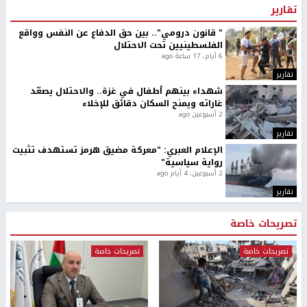
تقارير
" قانون درومي".. بين حق الدفاع عن النفس وواقع
الفلسطينيين تحت الاحتلال
6 أيام، 17 ساعة ago
تقارير
شهداء بينهم أطفال في غزة.. والاحتلال يصعّد
غاراته ويمنح السكان دقائق للإخلاء
2 أسبوعين ago
تقارير
الإعلام العبري: "معركة مضيق هرمز تستهدف تثبيت
رواية سياسية"
2 أسبوعين، 4 أيام ago
تقارير
تصريحات خاصة
تصريحات خاصة
تصريحات خاصة