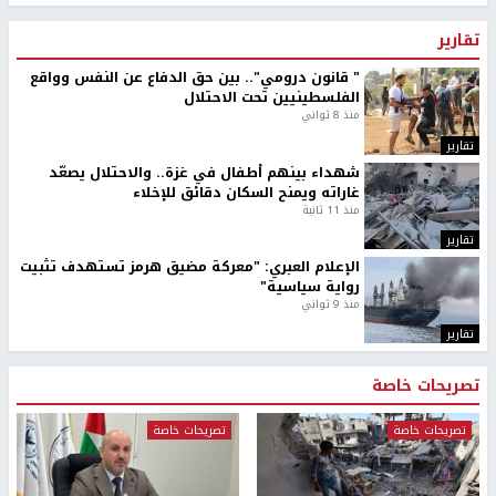
تقارير
" قانون درومي".. بين حق الدفاع عن النفس وواقع
الفلسطينيين تحت الاحتلال
منذ 8 ثواني
تقارير
شهداء بينهم أطفال في غزة.. والاحتلال يصعّد
غاراته ويمنح السكان دقائق للإخلاء
منذ 11 ثانية
تقارير
الإعلام العبري: "معركة مضيق هرمز تستهدف تثبيت
رواية سياسية"
منذ 9 ثواني
تقارير
تصريحات خاصة
تصريحات خاصة
تصريحات خاصة