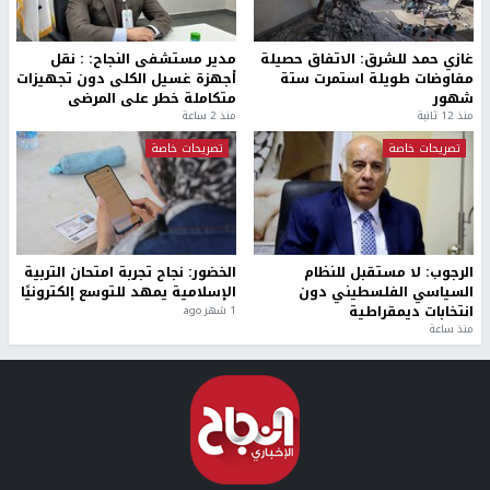
غازي حمد للشرق: الاتفاق حصيلة
مدير مستشفى النجاح: : نقل
مفاوضات طويلة استمرت ستة
أجهزة غسيل الكلى دون تجهيزات
شهور
متكاملة خطر على المرضى
منذ 12 ثانية
منذ 2 ساعة
تصريحات خاصة
تصريحات خاصة
الرجوب: لا مستقبل للنظام
الخضور: نجاح تجربة امتحان التربية
السياسي الفلسطيني دون
الإسلامية يمهد للتوسع إلكترونيًا
انتخابات ديمقراطية
1 شهر ago
منذ ساعة