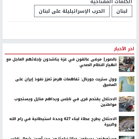
الكلمات المفتاحية
لبنان
الحرب الإسرائيليلة على لبنان
اخر الأخبار
بالصور| مرضى عالقون في غزة يناشدون بإجلائهم العاجل مع
انهيار النظام الصحي
وول ستريت جورنال: تفاهمات هرمز تعزز نفوذ إيران على
المضيق
الاحتلال يقتحم قرى في نابلس ويداهم منازل ويستجوب
مواطنين
الاحتلال يطرح عطاءً لبناء 627 وحدة استيطانية في رام الله
والبيرة
مستوطنون يسرقون جرارًا زراعيًا من بيت أمرين شمال نابلس