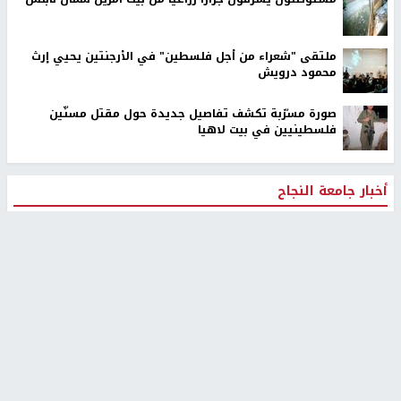
ملتقى "شعراء من أجل فلسطين" في الأرجنتين يحيي إرث
محمود درويش
صورة مسرّبة تكشف تفاصيل جديدة حول مقتل مسنّين
فلسطينيين في بيت لاهيا
أخبار جامعة النجاح
طلبة مساق "مدخل للقانون
جامعة النجاح الوطنية تستضيف
الاجتماعي والتشريعات
منافسات بطولة الراحل مفيد
الاجتماعية"يزورون مركز حماية
اسماعيل لكرة اليد للناشئين
الأسرة
منذ 48 دقيقة
منذ ثانية