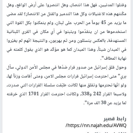
وقتلوا المدنيين، فهل هذا انتصار، وهل انتصروا على أرض الواقع، وهل
مكّنتهم هذه الاغتيالات وكل هذا التدمير والقتل من الانتصار؟ لقد مضى
ما يزيد عن 45 يوماً من الحرب على لبنان، ولم يتمكنوا بكل القوة التي
استخدموها من ان يتقدّموا ويثبتوا في أي مكان في القرى اللبنانية
المستهدفة، بالعكس يتسللون ومن ثم يهربون، والنتيجة انّهم لم يغيّروا
في الميدان شيئاً، وهذا الميدان كما هو مؤكّد هو الذي يقول كلمته في
نهاية المطاف".
وحول قلق إسرائيل من صدور قرار ضدّها في مجلس الأمن الدولي، سأل
بري" متى احترمت إسرائيل قرارات مجلس الامن، ومتى أقامت وزناً لها،
ولو انّها تحترمها وتقلق منها لكانت طبّقت سلسلة القرارات التي صدرت،
ولاسيما القرار 242 و338، ولكانت احترمت القرار 1701 الذي خرقته
لما يزيد عن 30 الف مرة".
رابط قصير
https://nn.najah.edu/AVWQ/