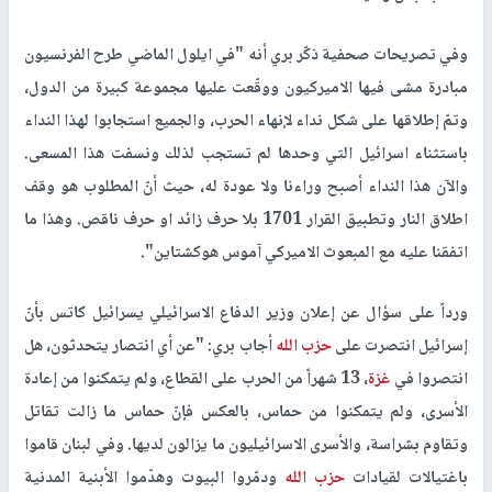
وفي تصريحات صحفية ذكّر بري أنه "في ايلول الماضي طرح الفرنسيون
مبادرة مشى فيها الاميركيون ووقّعت عليها مجموعة كبيرة من الدول،
وتمّ إطلاقها على شكل نداء لإنهاء الحرب، والجميع استجابوا لهذا النداء
باستثناء اسرائيل التي وحدها لم تستجب لذلك ونسفت هذا المسعى.
والآن هذا النداء أصبح وراءنا ولا عودة له، حيث أنّ المطلوب هو وقف
اطلاق النار وتطبيق القرار 1701 بلا حرف زائد او حرف ناقص. وهذا ما
اتفقنا عليه مع المبعوث الاميركي آموس هوكشتاين".
ورداً على سؤال عن إعلان وزير الدفاع الاسرائيلي يسرائيل كاتس بأنّ
إسرائيل انتصرت على
حزب الله
أجاب بري: "عن أي انتصار يتحدثون، هل
انتصروا في
غزة
، 13 شهراً من الحرب على القطاع، ولم يتمكنوا من إعادة
الأسرى، ولم يتمكنوا من حماس، بالعكس فإنّ حماس ما زالت تقاتل
وتقاوم بشراسة، والأسرى الاسرائيليون ما يزالون لديها. وفي لبنان قاموا
باغتيالات لقيادات
حزب الله
ودمّروا البيوت وهدّموا الأبنية المدنية