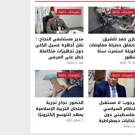
تصريحات خاصة
تصريحات خاصة
ازي حمد للشرق:
مدير مستشفى النجاح: :
لاتفاق حصيلة مفاوضات
نقل أجهزة غسيل الكلى
ويلة استمرت ستة
دون تجهيزات متكاملة
هور
خطر على المرضى
1 ثانية
منذ 2 ساعة
تصريحات خاصة
تصريحات خاصة
لرجوب: لا مستقبل
الخضور: نجاح تجربة
لنظام السياسي
امتحان التربية الإسلامية
لفلسطيني دون
يمهد للتوسع إلكترونيًا
نتخابات ديمقراطية
1 شهر ago
ذ ساعة