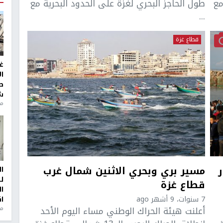
مع
طول الحاجز البحري لغزة على الحدود البحرية مع
...
قطاع غزة
غ
ا
ط
ش
منذ 2
مسير بري وبحري الاثنين شمال غرب
ا
ل
قطاع غزة
ا
7 سنوات، 9 أشهر ago
ا
أعلنت هيئة الحراك الوطني مساء اليوم الأحد
من