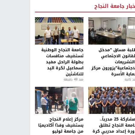
خبار جامعة النجاح
لبة مساق "مدخل
جامعة النجاح الوطنية
لقانون الاجتماعي
تستضيف منافسات
التشريعات
بطولة الراحل مفيد
لاجتماعية"يزورون مركز
اسماعيل لكرة اليد
ماية الأسرة
للناشئين
ذ ثانية
منذ 48 دقيقة
بمشاركة 25 مدرباً..
مركز إعلام النجاح
امعة النجاح تطلق
يستضيف وفدًا أكاديميًا
ورة إعداد مدربي كرة
من جامعة لوليو