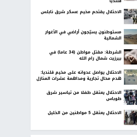
قلنديا
الاحتلال يقتحم مخيم عسكر شرق نابلس
مستوطنون يسيّجون أراضي في الأغوار
الشمالية
الشرطة: مقتل مواطن (34 عاما) في
بيرزيت شمال رام الله
الاحتلال يواصل عدوانه على مخيم قلنديا:
هدم محال تجارية ومداهمة عشرات المنازل
الاحتلال يعتقل طفلا من تياسير شرق
طوباس
الاحتلال يعتقل 5 مواطنين من الخليل