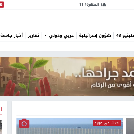
الظهر
11:45
البث
نيو 48
شؤون إسرائيلية
عربي ودولي
تقارير
أخبار جامعة 
ا
أحداث في صورة