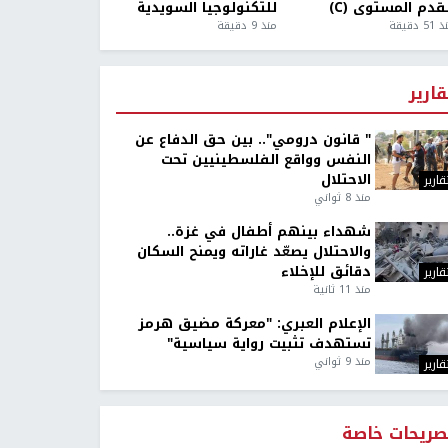
قدم المستوى (C)
للتكنولوجيا السويدية
5 دقيقة
منذ 9 دقيقة
قارير
" قانون درومي".. بين حق الدفاع عن
النفس وواقع الفلسطينيين تحت
الاحتلال
قارير
منذ 8 ثواني
شهداء بينهم أطفال في غزة..
والاحتلال يصعّد غاراته ويمنح السكان
دقائق للإخلاء
قارير
منذ 11 ثانية
الإعلام العبري: "معركة مضيق هرمز
تستهدف تثبيت رواية سياسية"
منذ 9 ثواني
قارير
صريحات خاصة