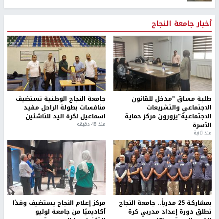
أخبار جامعة النجاح
طلبة مساق "مدخل للقانون
جامعة النجاح الوطنية تستضيف
الاجتماعي والتشريعات
منافسات بطولة الراحل مفيد
الاجتماعية"يزورون مركز حماية
اسماعيل لكرة اليد للناشئين
الأسرة
منذ 48 دقيقة
منذ ثانية
بمشاركة 25 مدرباً.. جامعة النجاح
مركز إعلام النجاح يستضيف وفدًا
تطلق دورة إعداد مدربي كرة
أكاديميًا من جامعة لوليو