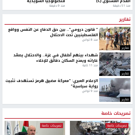
القدم المستوى (C)
للتكنولوجيا السويدية
منذ 51 دقيقة
منذ 9 دقيقة
تقارير
" قانون درومي".. بين حق الدفاع عن النفس وواقع
الفلسطينيين تحت الاحتلال
منذ 8 ثواني
تقارير
شهداء بينهم أطفال في غزة.. والاحتلال يصعّد
غاراته ويمنح السكان دقائق للإخلاء
منذ 11 ثانية
تقارير
الإعلام العبري: "معركة مضيق هرمز تستهدف تثبيت
رواية سياسية"
منذ 9 ثواني
تقارير
تصريحات خاصة
تصريحات خاصة
تصريحات خاصة