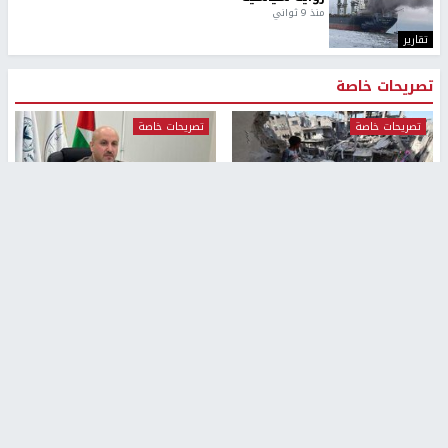
" قانون درومي".. بين حق الدفاع عن النفس وواقع
الفلسطينيين تحت الاحتلال
منذ 8 ثواني
تقارير
شهداء بينهم أطفال في غزة.. والاحتلال يصعّد
غاراته ويمنح السكان دقائق للإخلاء
منذ 11 ثانية
تقارير
الإعلام العبري: "معركة مضيق هرمز تستهدف تثبيت
رواية سياسية"
منذ 9 ثواني
تقارير
تصريحات خاصة
تصريحات خاصة
تصريحات خاصة
غازي حمد للشرق: الاتفاق حصيلة
مدير مستشفى النجاح: : نقل