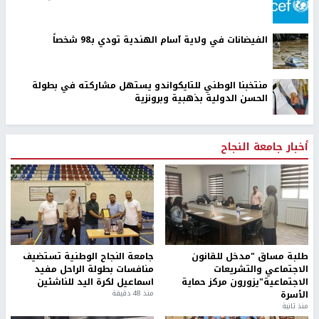
الولايات المتحدة تضغط على اسرائيل لوقف إطلاق نار لمدة
أسبوعين في غزة
تقرير: رموز متطرفة في المستوطنات تحرض على ارتكاب جرائم
بحق الفلسطينيين
الاحتلال يواصل تجريف أراضٍ في سنجل شمال رام الله لصالح
بؤرة استيطانية
اليونيسف توقف موظفا رفيعا بتهمة التجسس لصالح إسرائيل
الفيضانات في ولاية آسام الهندية تودي بـ98 شخصاً
منتخبنا الوطني للتايكواندو يستهل مشاركته في بطولة
الحسن الدولية بذهبية وبرونزية
أخبار جامعة النجاح