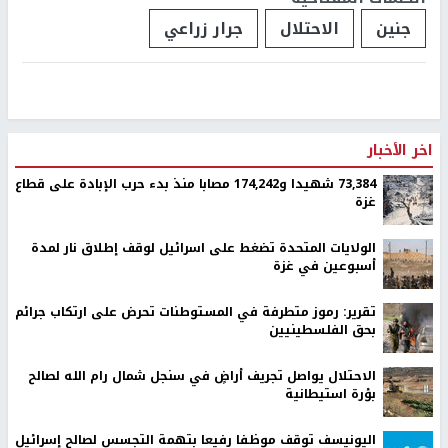
وأوضح أن محطة الطاقة الشمسية التي كان يتم العمل على إنشائها
تابعة لبئر المياه الخاصة بالقرية، وهي مقامة في الجهة الجنوبية منها،
كما أنها حاصلة على ترخيص من سلطة المياه.
رابط قصير
https://nn.najah.edu/B87G/
الكلمات المفتاحية
جنين
الاحتلال
جرار زراعي
اخر الأخبار
73,384 شهيدا و174,242 مصابا منذ بدء حرب الإبادة على قطاع
غزة