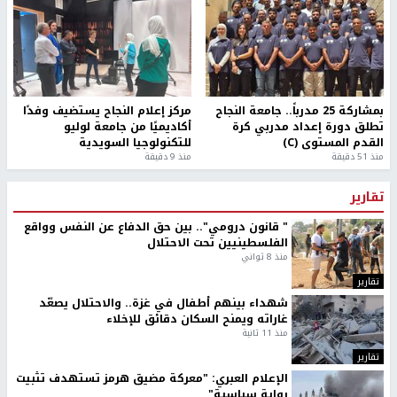
طلبة مساق "مدخل للقانون
جامعة النجاح الوطنية تستضيف
الاجتماعي والتشريعات
منافسات بطولة الراحل مفيد
الاجتماعية"يزورون مركز حماية
اسماعيل لكرة اليد للناشئين
الأسرة
منذ 48 دقيقة
منذ ثانية
بمشاركة 25 مدرباً.. جامعة النجاح
مركز إعلام النجاح يستضيف وفدًا
تطلق دورة إعداد مدربي كرة
أكاديميًا من جامعة لوليو
القدم المستوى (C)
للتكنولوجيا السويدية
منذ 51 دقيقة
منذ 9 دقيقة
تقارير