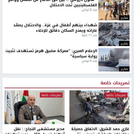
الفلسطينيين تحت الاحتلال
منذ 8 ثواني
تقارير
شهداء بينهم أطفال في غزة.. والاحتلال يصعّد
غاراته ويمنح السكان دقائق للإخلاء
منذ 11 ثانية
تقارير
الإعلام العبري: "معركة مضيق هرمز تستهدف تثبيت
رواية سياسية"
منذ 9 ثواني
تقارير
تصريحات خاصة
تصريحات خاصة
تصريحات خاصة
غازي حمد للشرق: الاتفاق حصيلة
مدير مستشفى النجاح: : نقل