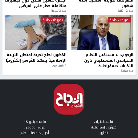
مفاوضات طويلة استمرت ستة
أجهزة غسيل الكلى دون تجهيزات
شهور
متكاملة خطر على المرضى
منذ 12 ثانية
منذ 2 ساعة
تصريحات خاصة
تصريحات خاصة
الرجوب: لا مستقبل للنظام
الخضور: نجاح تجربة امتحان التربية
السياسي الفلسطيني دون
الإسلامية يمهد للتوسع إلكترونيًا
انتخابات ديمقراطية
1 شهر ago
منذ ساعة
فلسطينيات
فلسطينيو 48
شؤون إسرائيلية
عربي ودولي
تقارير
أخبار جامعة النجاح