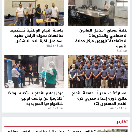
طلبة مساق "مدخل للقانون
جامعة النجاح الوطنية تستضيف
الاجتماعي والتشريعات
منافسات بطولة الراحل مفيد
الاجتماعية"يزورون مركز حماية
اسماعيل لكرة اليد للناشئين
الأسرة
منذ 48 دقيقة
منذ ثانية
بمشاركة 25 مدرباً.. جامعة النجاح
مركز إعلام النجاح يستضيف وفدًا
تطلق دورة إعداد مدربي كرة
أكاديميًا من جامعة لوليو
القدم المستوى (C)
للتكنولوجيا السويدية
منذ 51 دقيقة
منذ 9 دقيقة
تقارير
" قانون درومي".. بين حق الدفاع عن النفس وواقع