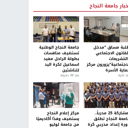
خبار جامعة النجاح
لبة مساق "مدخل
جامعة النجاح الوطنية
لقانون الاجتماعي
تستضيف منافسات
التشريعات
بطولة الراحل مفيد
لاجتماعية"يزورون مركز
اسماعيل لكرة اليد
ماية الأسرة
للناشئين
ذ ثانية
منذ 48 دقيقة
بمشاركة 25 مدرباً..
مركز إعلام النجاح
امعة النجاح تطلق
يستضيف وفدًا أكاديميًا
ورة إعداد مدربي كرة
من جامعة لوليو