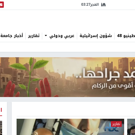
الفجر
03:27
البث
نيو 48
شؤون إسرائيلية
عربي ودولي
تقارير
أخبار جامعة 
ا
تقارير