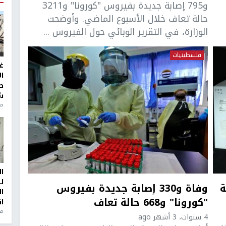
و795 إصابة جديدة بفيروس "كورونا" و3211
حالة تعاف خلال الأسبوع الماضي. وأوضحت
الوزارة، في التقرير الوبائي حول الفيروس ...
فلسطينيات
غ
ا
ط
ش
منذ 2
ا
ل
و114 حالة
وفاة و330 إصابة جديدة بفيروس
ا
"كورونا" و668 حالة تعاف
ا
من
4 سنوات، 3 أشهر ago