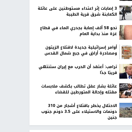
‏3 إصابات إثر اعتداء مستوطنين على عائلة
الكعابنة شرق قرية الطيبة
نحو 58 ألف إصابة بجدري الماء في قطاع
غزة منذ بداية العام
أوامر إسرائيلية جديدة لاقتلاع الزيتون
ومصادرة أراضٍ في جبع شمال القدس
ترامب: أعتقد أن الحرب مع إيران ستنتهي
قريبًا جدًا
عائلة بشار عقل تطالب بكشف ملابسات
مقتله وإحالة المتورطين للقضاء
الاحتلال يخطر باقتلاع أشجار من 310
دونمات والاستيلاء على 3.5 دونم جنوب
جنين