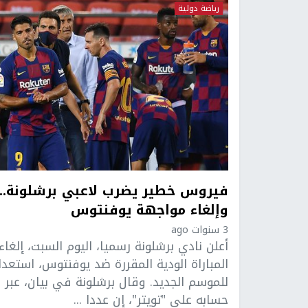
رياضة دولية
فيروس خطير يضرب لاعبي برشلونة..
وإلغاء مواجهة يوفنتوس
3 سنوات ago
أعلن نادي برشلونة رسميا، اليوم السبت، إلغاء
المباراة الودية المقررة ضد يوفنتوس، استعدا
للموسم الجديد. وقال برشلونة في بيان، عبر
حسابه على "تويتر"، إن عددا ...