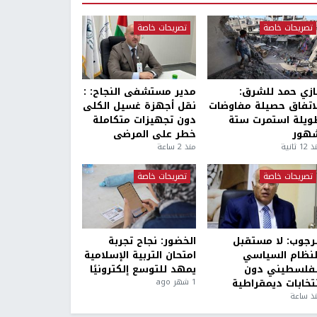
تصريحات خاصة
تصريحات خاصة
ازي حمد للشرق:
مدير مستشفى النجاح: :
لاتفاق حصيلة مفاوضات
نقل أجهزة غسيل الكلى
ويلة استمرت ستة
دون تجهيزات متكاملة
هور
خطر على المرضى
1 ثانية
منذ 2 ساعة
تصريحات خاصة
تصريحات خاصة
لرجوب: لا مستقبل
الخضور: نجاح تجربة
لنظام السياسي
امتحان التربية الإسلامية
لفلسطيني دون
يمهد للتوسع إلكترونيًا
نتخابات ديمقراطية
1 شهر ago
ذ ساعة