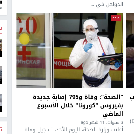
ال
الدواجن في ...
منذ 1
صحة
ت
ت
ت
ب
"الصحة": وفاة و795 إصابة جديدة
بفيروس "كورونا" خلال الأسبوع
ت
الماضي
درت المراكز الأمريكية لمكافحة الأمراض (CDC)
3 سنوات، 11 شهر ago
أعلنت وزارة الصحة، اليوم الأحد، تسجيل وفاة
ت