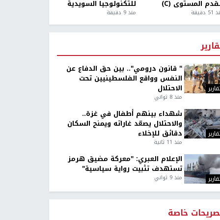
قدم المستوى (C)
للتكنولوجيا السويدية
5 دقيقة
منذ 9 دقيقة
قارير
" قانون درومي".. بين حق الدفاع عن
النفس وواقع الفلسطينيين تحت
الاحتلال
قارير
منذ 8 ثواني
شهداء بينهم أطفال في غزة..
والاحتلال يصعّد غاراته ويمنح السكان
دقائق للإخلاء
قارير
منذ 11 ثانية
الإعلام العبري: "معركة مضيق هرمز
تستهدف تثبيت رواية سياسية"
منذ 9 ثواني
قارير
صريحات خاصة