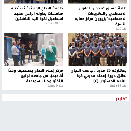
طلبة مساق "مدخل للقانون
جامعة النجاح الوطنية تستضيف
الاجتماعي والتشريعات
منافسات بطولة الراحل مفيد
الاجتماعية"يزورون مركز حماية
اسماعيل لكرة اليد للناشئين
الأسرة
منذ 48 دقيقة
منذ ثانية
بمشاركة 25 مدرباً.. جامعة النجاح
مركز إعلام النجاح يستضيف وفدًا
تطلق دورة إعداد مدربي كرة
أكاديميًا من جامعة لوليو
القدم المستوى (C)
للتكنولوجيا السويدية
منذ 51 دقيقة
منذ 9 دقيقة
تقارير
" قانون درومي".. بين حق الدفاع عن النفس وواقع
الفلسطينيين تحت الاحتلال
منذ 8 ثواني
تقارير