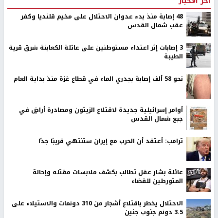
اخر الأخبار
48 إصابة منذ بدء عدوان الاحتلال على مخيم قلنديا وكفر
عقب شمال القدس
‏3 إصابات إثر اعتداء مستوطنين على عائلة الكعابنة شرق قرية
الطيبة
نحو 58 ألف إصابة بجدري الماء في قطاع غزة منذ بداية العام
أوامر إسرائيلية جديدة لاقتلاع الزيتون ومصادرة أراضٍ في
جبع شمال القدس
ترامب: أعتقد أن الحرب مع إيران ستنتهي قريبًا جدًا
عائلة بشار عقل تطالب بكشف ملابسات مقتله وإحالة
المتورطين للقضاء
الاحتلال يخطر باقتلاع أشجار من 310 دونمات والاستيلاء على
3.5 دونم جنوب جنين