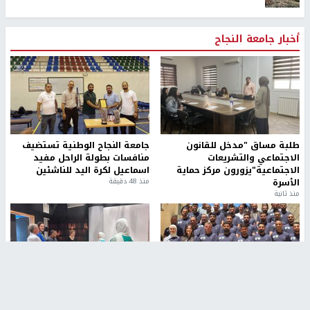
أخبار جامعة النجاح
طلبة مساق "مدخل للقانون
جامعة النجاح الوطنية تستضيف
الاجتماعي والتشريعات
منافسات بطولة الراحل مفيد
الاجتماعية"يزورون مركز حماية
اسماعيل لكرة اليد للناشئين
الأسرة
منذ 48 دقيقة
منذ ثانية
بمشاركة 25 مدرباً.. جامعة النجاح
مركز إعلام النجاح يستضيف وفدًا
تطلق دورة إعداد مدربي كرة
أكاديميًا من جامعة لوليو